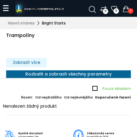
0
0
0
Hlavní stránka
Bright Starts
Trampolíny
Zobrazit více
Rozbalit a zobrazit všechny parametry
Pouze skladem
Od nejdražšího
Od nejlevnějšího
Doporučené řazení
Řazení:
Nenalezen žádný produkt
Rychlé doručení
Zákaznický servis