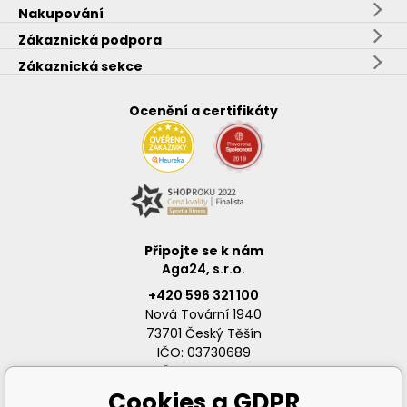
Nakupování
Zákaznická podpora
Zákaznická sekce
Ocenění a certifikáty
Připojte se k nám
Aga24, s.r.o.
+420 596 321 100
Nová Tovární 1940
73701 Český Těšín
IČO: 03730689
DIČ: CZ03730689
Cookies a GDPR