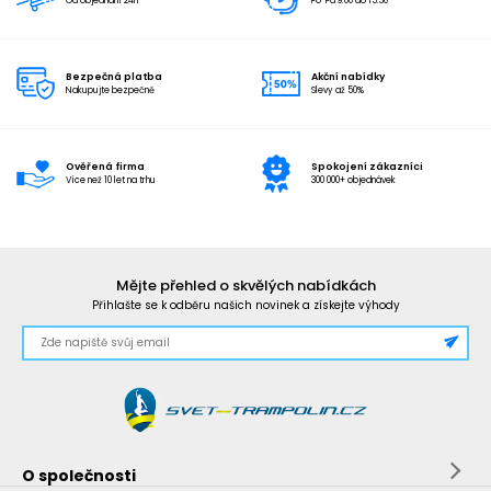
Od objednání 24h
Po-Pá 9:00 do 15:30
Bezpečná platba
Akční nabídky
Nakupujte bezpečně
Slevy až 50%
Ověřená firma
Spokojení zákazníci
Více než 10 let na trhu
300 000+ objednávek
Mějte přehled o skvělých nabídkách
Přihlašte se k odběru našich novinek a získejte výhody
O společnosti