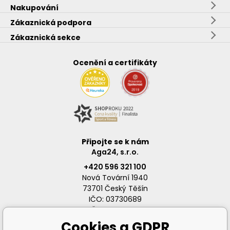
Nakupování
Zákaznická podpora
Zákaznická sekce
Ocenění a certifikáty
Připojte se k nám
Aga24, s.r.o.
+420 596 321 100
Nová Tovární 1940
73701 Český Těšín
IČO: 03730689
DIČ: CZ03730689
Cookies a GDPR