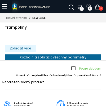
0
0
0
Hlavní stránka
NEWGENE
Trampolíny
Zobrazit více
Rozbalit a zobrazit všechny parametry
Pouze skladem
Od nejdražšího
Od nejlevnějšího
Doporučené řazení
Řazení:
Nenalezen žádný produkt
Rychlé doručení
Zákaznický servis