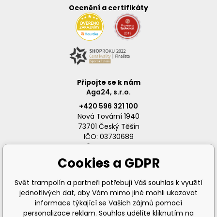
Ocenění a certifikáty
Připojte se k nám
Aga24, s.r.o.
+420 596 321 100
Nová Tovární 1940
73701 Český Těšín
IČO: 03730689
DIČ: CZ03730689
Cookies a GDPR
Svět trampolín a partneři potřebují Váš souhlas k využití
jednotlivých dat, aby Vám mimo jiné mohli ukazovat
info@svet-trampolin.cz
informace týkající se Vašich zájmů pomocí
personalizace reklam. Souhlas udělíte kliknutím na