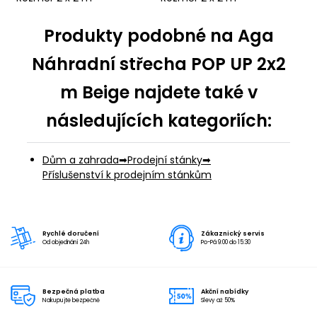
Produkty podobné na Aga
Náhradní střecha POP UP 2x2
m Beige najdete také v
následujících kategoriích:
Dům a zahrada
Prodejní stánky
Příslušenství k prodejním stánkům
Rychlé doručení
Zákaznický servis
Od objednání 24h
Po-Pá 9:00 do 15:30
Bezpečná platba
Akční nabídky
Nakupujte bezpečně
Slevy až 50%