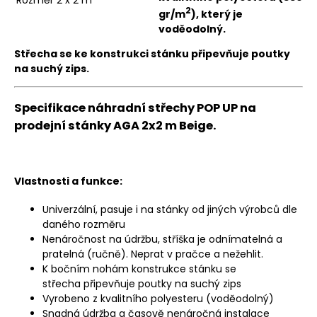
Rozměr
2 x 2 m
2
gr/m
), který je
voděodolný.
Střecha se ke konstrukci stánku připevňuje poutky
na suchý zips.
Specifikace náhradní střechy POP UP na
prodejní stánky AGA 2x2 m Beige.
Vlastnosti a funkce:
Univerzální, pasuje i na stánky od jiných výrobců dle
daného rozměru
Nenáročnost na údržbu, stříška je odnímatelná a
pratelná (ručně). Neprat v pračce a nežehlit.
K bočním nohám konstrukce stánku se
střecha připevňuje poutky na suchý zips
Vyrobeno z kvalitního polyesteru (voděodolný)
Snadná údržba a časově nenáročná instalace