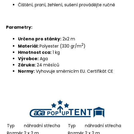
Čištění, praní, žehlení, sušení provádějte ručně
Parametry:
Určeno pro stánky:
2x2 m
2
Materiál:
Polyester (330 gr/m
)
Hmotnost cca:
1 kg
Výrobce:
Aga
Záruka:
24 měsíců
Normy:
Vyhovuje směrnicím EU. Certifikát CE
Typ
náhradní střecha
Typ
náhradní střecha
Rozměr
2 x 2 m
Rozměr
2 x 2 m