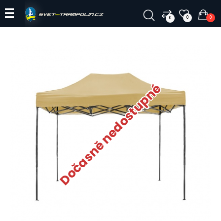
0
0
0
Dočasně nedostupné