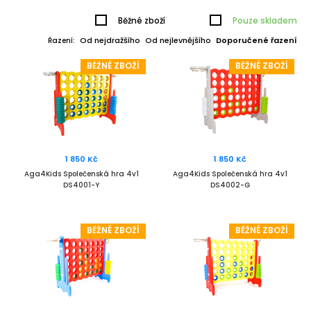
Běžné zboží
Pouze skladem
Od nejdražšího
Od nejlevnějšího
Doporučené řazení
Řazení:
BĚŽNÉ ZBOŽÍ
BĚŽNÉ ZBOŽÍ
1 850 Kč
1 850 Kč
Aga4Kids Společenská hra 4v1
Aga4Kids Společenská hra 4v1
DS4001-Y
DS4002-G
BĚŽNÉ ZBOŽÍ
BĚŽNÉ ZBOŽÍ