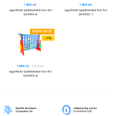
1 850 Kč
1 850 Kč
Aga4Kids Společenská hra 4v1
Aga4Kids Společenská hra 4v1
DS4001-R
DS4002-Y
BĚŽNÉ ZBOŽÍ
-7%
1 850 Kč
1 979 Kč
Aga4Kids Společenská hra 4v1
DS4002-B
Rychlé doručení
Zákaznický servis
Od objednání 24h
Po-Pá 9:00 do 15:30