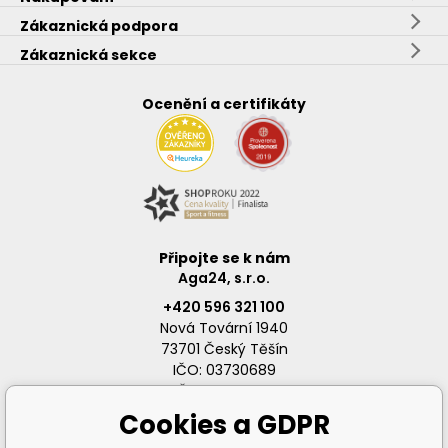
Zákaznická podpora
Zákaznická sekce
Ocenění a certifikáty
Připojte se k nám
Aga24, s.r.o.
+420 596 321 100
Nová Tovární 1940
73701 Český Těšín
IČO: 03730689
DIČ: CZ03730689
Cookies a GDPR