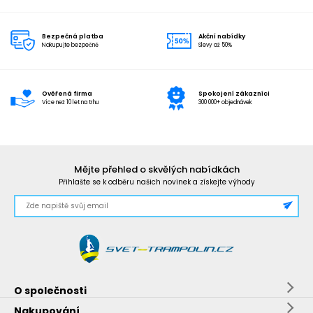
Bezpečná platba
Akční nabídky
Nakupujte bezpečně
Slevy až 50%
Ověřená firma
Spokojení zákazníci
Více než 10 let na trhu
300 000+ objednávek
Mějte přehled o skvělých nabídkách
Přihlašte se k odběru našich novinek a získejte výhody
O společnosti
Nakupování