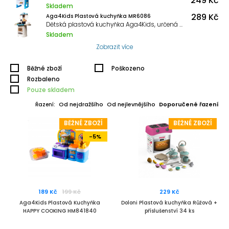
249 Kč
Skladem
289 Kč
Aga4Kids Plastová kuchyňka MR6086
Dětská plastová kuchyňka Aga4Kids, určená pro všechny malé hospodyňky a její kamarádky.
Skladem
Zobrazit více
Běžné zboží
Poškozeno
Rozbaleno
Pouze skladem
Od nejdražšího
Od nejlevnějšího
Doporučené řazení
Řazení:
BĚŽNÉ ZBOŽÍ
BĚŽNÉ ZBOŽÍ
-5%
189 Kč
199 Kč
229 Kč
Aga4Kids Plastová Kuchyňka
Doloni Plastová kuchyňka Růžová +
HAPPY COOKING HM841840
příslušenství 34 ks