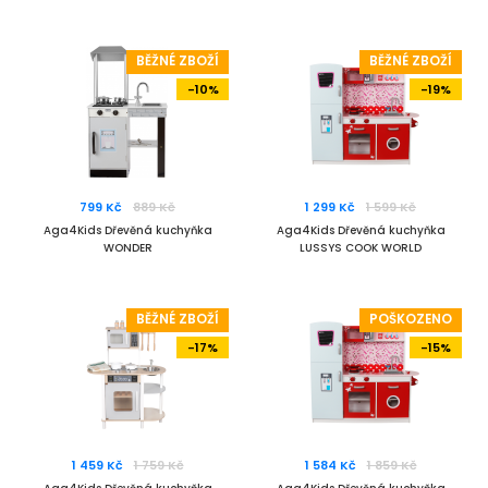
BĚŽNÉ ZBOŽÍ
BĚŽNÉ ZBOŽÍ
-10%
-19%
799 Kč
889 Kč
1 299 Kč
1 599 Kč
Aga4Kids Dřevěná kuchyňka
Aga4Kids Dřevěná kuchyňka
WONDER
LUSSYS COOK WORLD
BĚŽNÉ ZBOŽÍ
POŠKOZENO
-17%
-15%
1 459 Kč
1 759 Kč
1 584 Kč
1 859 Kč