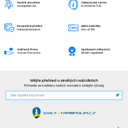
Rychlé doručení
Zákaznický servis
Od objednání 24h
Po-Pá 9:00 do 15:30
Bezpečná platba
Akční nabídky
Nakupujte bezpečně
Slevy až 50%
Ověřená firma
Spokojení zákazníci
Více než 10 let na trhu
300 000+ objednávek
Mějte přehled o skvělých nabídkách
Přihlašte se k odběru našich novinek a získejte výhody