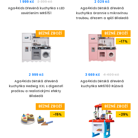
1 999 Kč
2 399 Kč
2 029 Kč
Aga4Kids Dřevěná kuchyňka s LED
Aga4Kids Dětská dřevěná
osvětlením MR6151
kuchyňka Grannie s mikrovlnou
troubou, dřezem a spíží Bílošedá
BĚŽNÉ ZBOŽÍ
BĚŽNÉ ZBOŽÍ
-17%
2 999 Kč
3 669 Kč
4 409 Kč
Aga4Kids Dětská dřevěná
Aga4Kids Dětská dřevěná
kuchyňka Hedwig XXL s digestoří
kuchyňka MR6160 Růžová
pračkou a realistickými efekty
Bílošedá
BĚŽNÉ ZBOŽÍ
BĚŽNÉ ZBOŽÍ
-15%
-29%