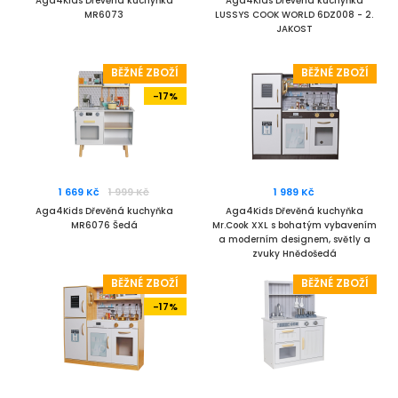
Aga4Kids Dřevěná kuchyňka
Aga4Kids Dřevěná kuchyňka
MR6073
LUSSYS COOK WORLD 6DZ008 - 2.
JAKOST
BĚŽNÉ ZBOŽÍ
BĚŽNÉ ZBOŽÍ
-17%
1 669 Kč
1 999 Kč
1 989 Kč
Aga4Kids Dřevěná kuchyňka
Aga4Kids Dřevěná kuchyňka
MR6076 Šedá
Mr.Cook XXL s bohatým vybavením
a moderním designem, světly a
zvuky Hnědošedá
BĚŽNÉ ZBOŽÍ
BĚŽNÉ ZBOŽÍ
-17%