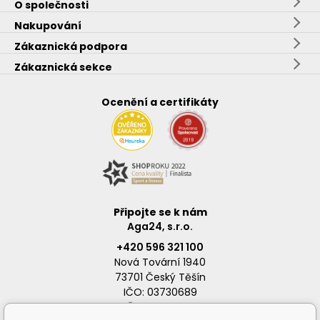
O společnosti
Nakupování
Zákaznická podpora
Zákaznická sekce
Ocenění a certifikáty
Připojte se k nám
Aga24, s.r.o.
+420 596 321 100
Nová Tovární 1940
73701 Český Těšín
IČO: 03730689
DIČ: CZ03730689