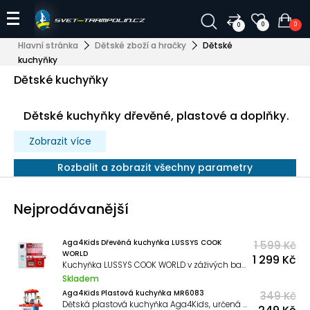
0
0
0
Hlavní stránka
Dětské zboží a hračky
Dětské
kuchyňky
Dětské kuchyňky
Dětské kuchyňky dřevěné, plastové a doplňky.
Zobrazit více
Rozbalit a zobrazit všechny parametry
Nejprodávanější
Aga4Kids Dřevěná kuchyňka LUSSYS COOK
1 599 Kč
WORLD
1 299 Kč
Kuchyňka LUSSYS COOK WORLD v záživých barvách od firmy Aga4Kids, je určená pro všechny malé hospodyňky a jejich kamarádky.
Skladem
Aga4Kids Plastová kuchyňka MR6083
349 Kč
Dětská plastová kuchyňka Aga4Kids, určená pro všechny malé hospodyňky a její kamarádky.