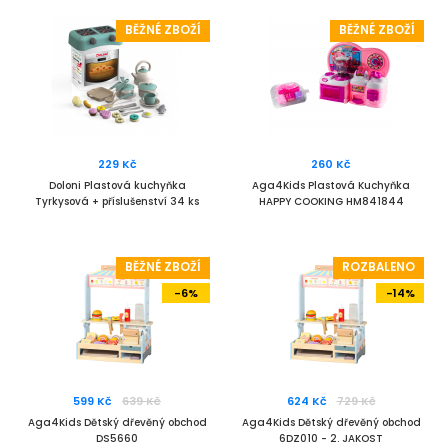
BĚŽNÉ ZBOŽÍ
BĚŽNÉ ZBOŽÍ
229 Kč
260 Kč
Doloni Plastová kuchyňka
Aga4Kids Plastová Kuchyňka
Tyrkysová + příslušenství 34 ks
HAPPY COOKING HM841844
BĚŽNÉ ZBOŽÍ
ROZBALENO
-6%
-14%
599 Kč
639 Kč
624 Kč
729 Kč
Aga4Kids Dětský dřevěný obchod
Aga4Kids Dětský dřevěný obchod
DS5660
6DZ010 - 2. JAKOST