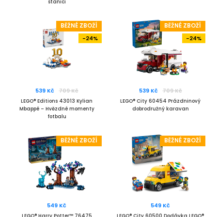
stanici
BĚŽNÉ ZBOŽÍ
BĚŽNÉ ZBOŽÍ
-24%
-24%
539 Kč
709 Kč
539 Kč
709 Kč
LEGO® Editions 43013 Kylian
LEGO® City 60454 Prázdninový
Mbappé – Hvězdné momenty
dobrodružný karavan
fotbalu
BĚŽNÉ ZBOŽÍ
BĚŽNÉ ZBOŽÍ
549 Kč
549 Kč
LEGO® Harry Potter™ 76475
LEGO® City 60500 Dodávka LEGO®