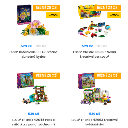
BĚŽNÉ ZBOŽÍ
BĚŽNÉ ZBOŽÍ
-25%
-25%
529 Kč
709 Kč
529 Kč
709 Kč
LEGO® Botanicals 10347 Drobná
LEGO® Classic 10696 Střední
slunečná kytice
kreativní box LEGO®
BĚŽNÉ ZBOŽÍ
BĚŽNÉ ZBOŽÍ
539 Kč
539 Kč
LEGO® Friends 42648 Péče o
LEGO® Friends 42693 Kreativní
zvířátka v pandí záchranné
květinářství