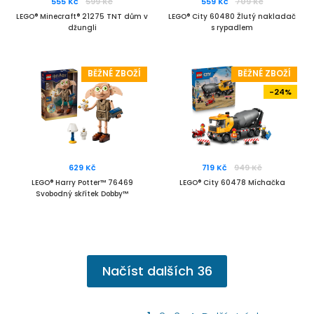
555 Kč
599 Kč
559 Kč
709 Kč
LEGO® Minecraft® 21275 TNT dům v
LEGO® City 60480 Žlutý nakladač
džungli
s rypadlem
BĚŽNÉ ZBOŽÍ
BĚŽNÉ ZBOŽÍ
-24%
629 Kč
719 Kč
949 Kč
LEGO® Harry Potter™ 76469
LEGO® City 60478 Míchačka
Svobodný skřítek Dobby™
Načíst dalších
36