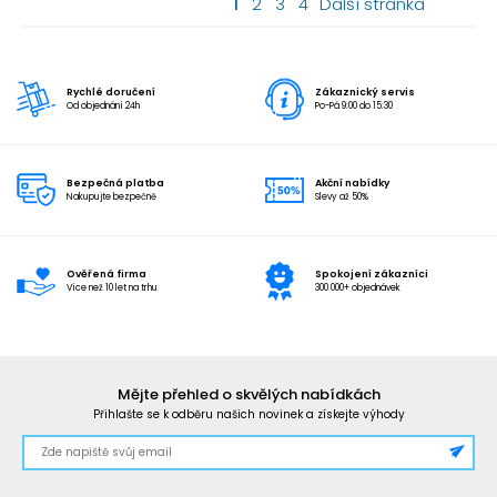
1
2
3
4
Další stránka
Rychlé doručení
Zákaznický servis
Od objednání 24h
Po-Pá 9:00 do 15:30
Bezpečná platba
Akční nabídky
Nakupujte bezpečně
Slevy až 50%
Ověřená firma
Spokojení zákazníci
Více než 10 let na trhu
300 000+ objednávek
Mějte přehled o skvělých nabídkách
Přihlašte se k odběru našich novinek a získejte výhody