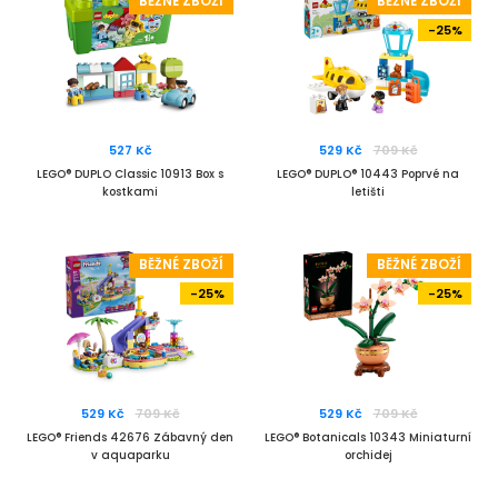
BĚŽNÉ ZBOŽÍ
BĚŽNÉ ZBOŽÍ
-25%
527 Kč
529 Kč
709 Kč
LEGO® DUPLO Classic 10913 Box s
LEGO® DUPLO® 10443 Poprvé na
kostkami
letišti
BĚŽNÉ ZBOŽÍ
BĚŽNÉ ZBOŽÍ
-25%
-25%
529 Kč
709 Kč
529 Kč
709 Kč
LEGO® Friends 42676 Zábavný den
LEGO® Botanicals 10343 Miniaturní
v aquaparku
orchidej