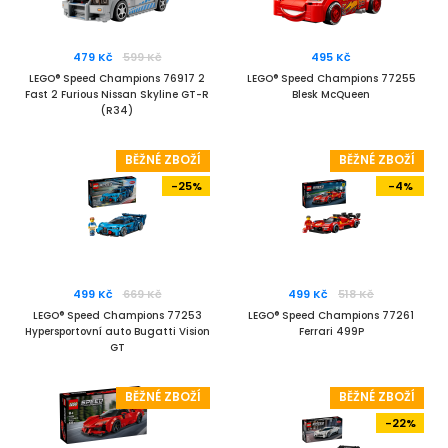
479 Kč
599 Kč
495 Kč
LEGO® Speed Champions 76917 2
LEGO® Speed Champions 77255
Fast 2 Furious Nissan Skyline GT-R
Blesk McQueen
(R34)
BĚŽNÉ ZBOŽÍ
BĚŽNÉ ZBOŽÍ
-25%
-4%
499 Kč
669 Kč
499 Kč
518 Kč
LEGO® Speed Champions 77253
LEGO® Speed Champions 77261
Hypersportovní auto Bugatti Vision
Ferrari 499P
GT
BĚŽNÉ ZBOŽÍ
BĚŽNÉ ZBOŽÍ
-22%