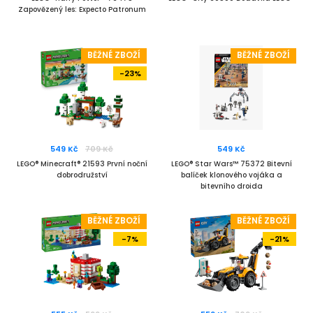
Zapovězený les: Expecto Patronum
BĚŽNÉ ZBOŽÍ
BĚŽNÉ ZBOŽÍ
-23%
549 Kč
709 Kč
549 Kč
LEGO® Minecraft® 21593 První noční
LEGO® Star Wars™ 75372 Bitevní
dobrodružství
balíček klonového vojáka a
bitevního droida
BĚŽNÉ ZBOŽÍ
BĚŽNÉ ZBOŽÍ
-7%
-21%