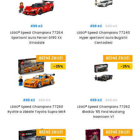
499 Kč
499 Kč
639 Kč
LEGO® Speed Champions 77254
LEGO® Speed Champions 77240
Sportovní auto Ferrari SF90 XX
Hyper sportovní auto Bugatti
Stradale
Centodieci
BĚŽNÉ ZBOŽÍ
BĚŽNÉ ZBOŽÍ
-25%
-25%
499 Kč
669 Kč
499 Kč
669 Kč
LEGO® Speed Champions 77260
LEGO® Speed Champions 77262
Rychle a zběsile Toyota Supra MK4
Blockův '65 Ford Mustang
Hoonicorn V1
BĚŽNÉ ZBOŽÍ
BĚŽNÉ ZBOŽÍ