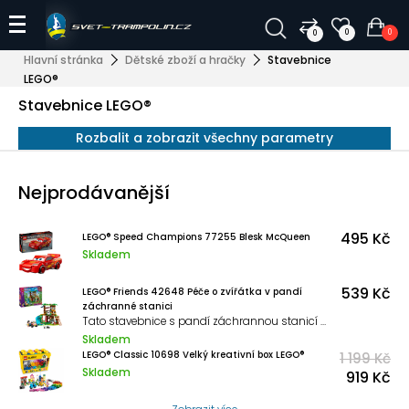
0
0
0
Hlavní stránka
Dětské zboží a hračky
Stavebnice
LEGO®
Stavebnice LEGO®
Rozbalit a zobrazit všechny parametry
Nejprodávanější
495 Kč
LEGO® Speed Champions 77255 Blesk McQueen
Skladem
539 Kč
LEGO® Friends 42648 Péče o zvířátka v pandí
záchranné stanici
Tato stavebnice s pandí záchrannou stanicí představuje skvělý narozeninový dárek pro děti a obsahuje 2 minipanenky, 3 figurky pand a spoustu doplňků.
Skladem
LEGO® Classic 10698 Velký kreativní box LEGO®
1 199 Kč
Skladem
919 Kč