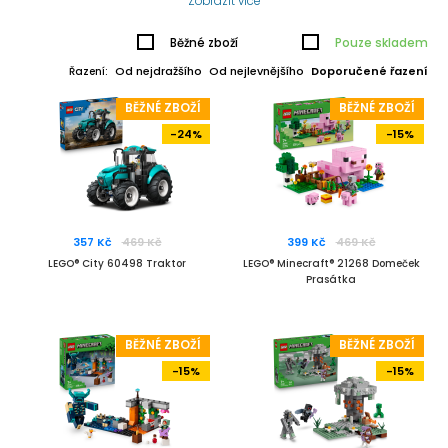
Zobrazit více
Běžné zboží
Pouze skladem
Od nejdražšího
Od nejlevnějšího
Doporučené řazení
Řazení:
BĚŽNÉ ZBOŽÍ
BĚŽNÉ ZBOŽÍ
-24%
-15%
357 Kč
469 Kč
399 Kč
469 Kč
LEGO® City 60498 Traktor
LEGO® Minecraft® 21268 Domeček
Prasátka
BĚŽNÉ ZBOŽÍ
BĚŽNÉ ZBOŽÍ
-15%
-15%