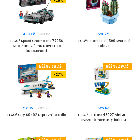
-25%
499 Kč
669 Kč
521 Kč
LEGO® Speed Champions 77256
LEGO® Botanicals 11509 Kvetoucí
Stroj času z filmu Návrat do
kaktus
budoucnosti
BĚŽNÉ ZBOŽÍ
BĚŽNÉ ZBOŽÍ
-27%
521 Kč
709 Kč
525 Kč
LEGO® City 60492 Dopravní letadlo
LEGO® Editions 43027 Vini Jr. –
Hvězdné momenty fotbalu