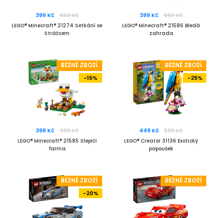
399 Kč
469 Kč
399 Kč
469 Kč
LEGO® Minecraft® 21274 Setkání se
LEGO® Minecraft® 21586 Bledá
Strážcem
zahrada
BĚŽNÉ ZBOŽÍ
BĚŽNÉ ZBOŽÍ
-15%
-25%
399 Kč
469 Kč
449 Kč
599 Kč
LEGO® Minecraft® 21585 Slepičí
LEGO® Creator 31136 Exotický
farma
papoušek
BĚŽNÉ ZBOŽÍ
BĚŽNÉ ZBOŽÍ
-20%