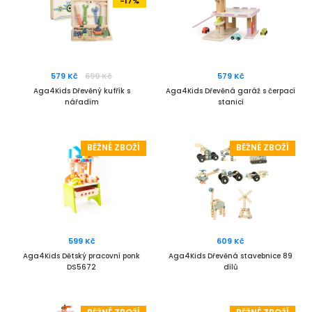
-17%
579 Kč
699 Kč
579 Kč
Aga4Kids Dřevěný kufřík s
Aga4Kids Dřevěná garáž s čerpací
nářadím
stanicí
BĚŽNÉ ZBOŽÍ
BĚŽNÉ ZBOŽÍ
599 Kč
609 Kč
Aga4Kids Dětský pracovní ponk
Aga4Kids Dřevěná stavebnice 89
DS5672
dílů