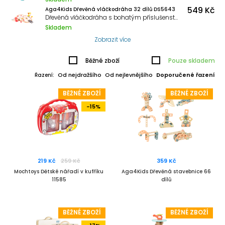
549 Kč
Aga4Kids Dřevěná vláčkodráha 32 dílů DS5643
Dřevěná vláčkodráha s bohatým příslušenstvím od firmy Aga4Kids.
Skladem
Zobrazit více
Běžné zboží
Pouze skladem
Od nejdražšího
Od nejlevnějšího
Doporučené řazení
Řazení:
BĚŽNÉ ZBOŽÍ
BĚŽNÉ ZBOŽÍ
-15%
219 Kč
259 Kč
359 Kč
Mochtoys Dětské nářadí v kufříku
Aga4Kids Dřevěná stavebnice 66
11585
dílů
BĚŽNÉ ZBOŽÍ
BĚŽNÉ ZBOŽÍ