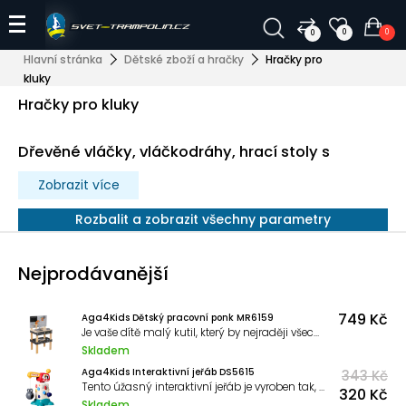
0
0
0
Hlavní stránka
Dětské zboží a hračky
Hračky pro
kluky
Hračky pro kluky
Dřevěné vláčky, vláčkodráhy, hrací stoly s
vláčkodráhou, dřevěné hračky, dřevěné hrací
Zobrazit více
sety, hračky pro kluky, nářadí.
Rozbalit a zobrazit všechny parametry
Nejprodávanější
749 Kč
Aga4Kids Dětský pracovní ponk MR6159
Je vaše dítě malý kutil, který by nejraději všechno prozkoumal a spravil?
Skladem
Aga4Kids Interaktivní jeřáb DS5615
343 Kč
Tento úžasný interaktivní jeřáb je vyroben tak, aby nejen bavil, ale také rozvíjel dovednosti a kreativitu vašich dětí.
320 Kč
Skladem