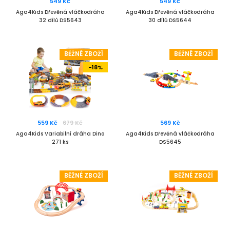
549 Kč
549 Kč
Aga4Kids Dřevěná vláčkodráha
Aga4Kids Dřevěná vláčkodráha
32 dílů DS5643
30 dílů DS5644
BĚŽNÉ ZBOŽÍ
BĚŽNÉ ZBOŽÍ
-18%
559 Kč
679 Kč
569 Kč
Aga4Kids Variabilní dráha Dino
Aga4Kids Dřevěná vláčkodráha
271 ks
DS5645
BĚŽNÉ ZBOŽÍ
BĚŽNÉ ZBOŽÍ