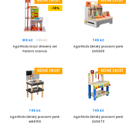
BĚŽNÉ ZBOŽÍ
BĚŽNÉ ZBOŽÍ
-16%
619 Kč
739 Kč
749 Kč
Aga4Kids Hrací dřevěný set
Aga4Kids Dětský pracovní ponk
Požární stanice
DS5669
BĚŽNÉ ZBOŽÍ
BĚŽNÉ ZBOŽÍ
749 Kč
749 Kč
Aga4Kids Dětský pracovní ponk
Aga4Kids Dětský pracovní ponk
MR6159
DS5673