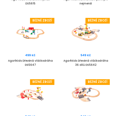
DS5615
nejmenší
BĚŽNÉ ZBOŽÍ
BĚŽNÉ ZBOŽÍ
499 Kč
549 Kč
Aga4Kids Dřevěná vláčkodráha
Aga4Kids Dřevěná vláčkodráha
DS5647
36 dílů DS5642
BĚŽNÉ ZBOŽÍ
BĚŽNÉ ZBOŽÍ