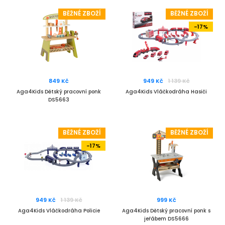
BĚŽNÉ ZBOŽÍ
BĚŽNÉ ZBOŽÍ
-17%
849 Kč
949 Kč
1 139 Kč
Aga4Kids Dětský pracovní ponk
Aga4Kids Vláčkodráha Hasiči
DS5663
BĚŽNÉ ZBOŽÍ
BĚŽNÉ ZBOŽÍ
-17%
949 Kč
1 139 Kč
999 Kč
Aga4Kids Vláčkodráha Policie
Aga4Kids Dětský pracovní ponk s
jeřábem DS5666