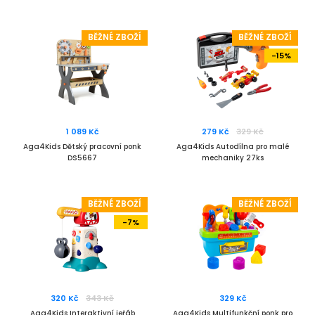
BĚŽNÉ ZBOŽÍ
BĚŽNÉ ZBOŽÍ
-15%
1 089 Kč
279 Kč
329 Kč
Aga4Kids Dětský pracovní ponk
Aga4Kids Autodílna pro malé
DS5667
mechaniky 27ks
BĚŽNÉ ZBOŽÍ
BĚŽNÉ ZBOŽÍ
-7%
320 Kč
343 Kč
329 Kč
Aga4Kids Interaktivní jeřáb
Aga4Kids Multifunkční ponk pro