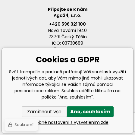
Připojte se k nám
Aga24, s.r.o.
+420 596 321 100
Nová Tovární 1940
73701 Český Těšín
IČO: 03730689
DIČ: CZ03730689
Cookies a GDPR
Svět trampolín a partneři potřebují Váš souhlas k využití
jednotlivých dat, aby Vám mimo jiné mohli ukazovat
info@svet-trampolin.cz
informace týkající se Vašich zájmů pomocí
personalizace reklam. Souhlas udělíte kliknutím na
políčko "Ano, souhlasím".
Zamítnout vše
Ano, souhlasím
© 2026 AGA24 s.r.o., Všechna práva vyhrazena
Podrobné nastavení s vysvětlením zde
Soukromí
Tvorba a pronájem eshopů
BINARGON.cz