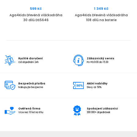
599 Kč
1 349 Kč
Aga4Kids Dřevěná vláčkodráha
Aga4Kids Dřevěná vláčkodráha
30 dílů DS5646
108 dílů na baterie
Rychlé doručení
Zákaznický servis
Od objednání 24h
Po-Pá 9:00 do 15:30
Bezpečná platba
Akční nabídky
Nakupujte bezpečně
Slevy až 50%
Ověřená firma
Spokojení zákazníci
Více než 10 let na trhu
300 000+ objednávek