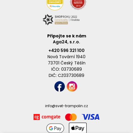
Připojte se k nám
Aga24, s.r.o.
+420 596 321 100
Nová Tovární 1940
73701 Český Těšín
IČO: 03730689
DIČ: CZ03730689
info@svet-trampolin.cz