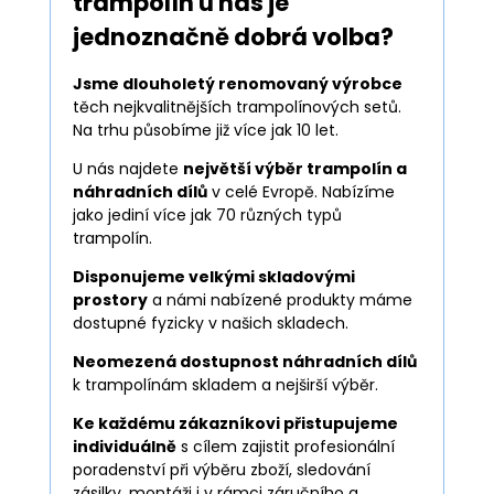
trampolín
u nás je
jednoznačně dobrá volba?
Jsme dlouholetý renomovaný výrobce
těch nejkvalitnějších trampolínových setů.
Na trhu působíme již více jak 10 let.
U nás najdete
největší výběr trampolín a
náhradních dílů
v celé Evropě. Nabízíme
jako jediní více jak 70 různých typů
trampolín.
Disponujeme velkými skladovými
prostory
a námi nabízené produkty máme
dostupné fyzicky v našich skladech.
Neomezená dostupnost náhradních dílů
k trampolínám skladem a nejširší výběr.
Ke každému zákazníkovi přistupujeme
individuálně
s cílem zajistit profesionální
poradenství při výběru zboží, sledování
zásilky, montáži i v rámci záručního a