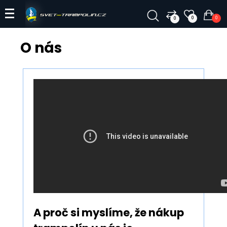
0
0
0
O nás
A proč si myslíme, že
nákup