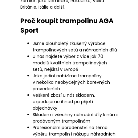
zemích jako Německo, Rakousko, Velká
Británie, Itálie a další.
Proč koupit trampolínu AGA
Sport
Jsme dlouholetý zkušený výrobce
trampolínových setů a náhradních dílů
U nás najdete výběr z více jak 70
modelů kvalitních trampolínových
setů, nejširší v Evropě
Jako jediní nabízíme trampolíny
v několika neobyčejných barevných
provedeních
Veškeré zboží u nás skladem,
expedujeme ihned po přijetí
objednávky
Skladem i všechny náhradní díly k námi
prodávaným trampolínám
Profesionální poradenství na téma
výběru trampolín i nákupu náhradních