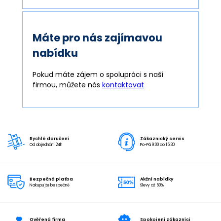
Máte pro nás zajímavou
nabídku
Pokud máte zájem o spolupráci s naší
firmou, můžete nás
kontaktovat
Rychlé doručení
Zákaznický servis
Od objednání 24h
Po-Pá 9:00 do 15:30
Bezpečná platba
Akční nabídky
Nakupujte bezpečně
Slevy až 50%
Ověřená firma
Spokojení zákazníci