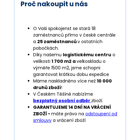
Proč nakoupit u nás
O Vaši spokojenst se stará 18
zaměstnanců přímo v české centrále
a
25 zaměstnanců
v ostatních
pobočkách.
Díky našemu
logistickému centru
o
velikosti
1 700 m2 a
velkoskladu o
výměře 1500 m2, jsme schopni
garantovat krátkou dobu expedice
Máme naskladněno více než
10 000
druhů zboží
!
V Českém Těšíně nabízíme
bezplatný osobní odběr
zboží.
GARANTUJEME 14 DNÍ NA VRÁCENÍ
ZBOŽÍ -
máte právo na
odstoupení od
smlouvy
a vrácení zboží