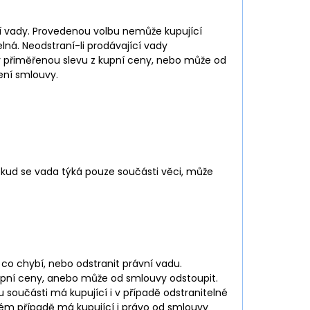
ní vady. Provedenou volbu nemůže kupující
elná. Neodstraní-li prodávající vady
y přiměřenou slevu z kupní ceny, nebo může od
ení smlouvy.
kud se vada týká pouze součásti věci, může
co chybí, nebo odstranit právní vadu.
kupní ceny, anebo může od smlouvy odstoupit.
součásti má kupující i v případě odstranitelné
ém případě má kupující i právo od smlouvy