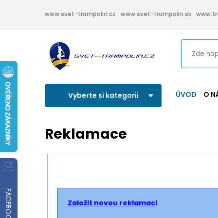
www.svet-trampolin.cz
www.svet-trampolin.sk
www.tr
ÚVOD
O N
Vyberte si kategorii
Reklamace
FACEBOOK
Založit novou reklamaci