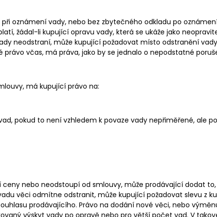
volil, při oznámení vady, nebo bez zbytečného odkladu po oznáme
atí, žádal-li kupující opravu vady, která se ukáže jako neopravit
 vady neodstraní, může kupující požadovat místo odstranění vad
vé právo včas, má práva, jako by se jednalo o nepodstatné poruš
louvy, má kupující právo na:
ad, pokud to není vzhledem k povaze vady nepřiměřené, ale po
ní ceny nebo neodstoupí od smlouvy, může prodávající dodat to, 
 vadu věci odmítne odstranit, může kupující požadovat slevu z 
uhlasu prodávajícího. Právo na dodání nové věci, nebo výměnu 
ovaný výskyt vady po opravě nebo pro větší počet vad. V takov