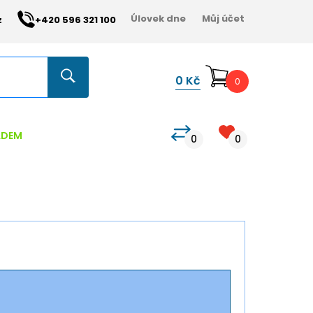
Úlovek dne
Můj účet
z
+420 596 321 100
0
Kč
0
ADEM
0
0