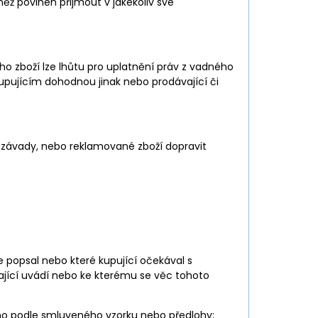
něž povinen přijmout v jakékoliv své
ho zboží lze lhůtu pro uplatnění práv z vadného
 kupujícím dohodnou jinak nebo prodávající či
 závady, nebo reklamované zboží dopravit
ce popsal nebo které kupující očekával s
vající uvádí nebo ke kterému se věc tohoto
no podle smluveného vzorku nebo předlohy;