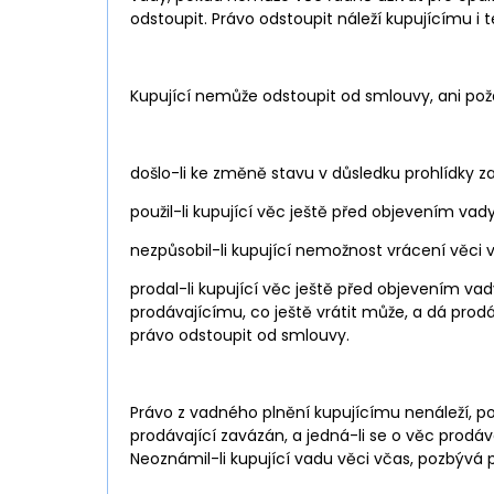
odstoupit. Právo odstoupit náleží kupujícímu i
Kupující nemůže odstoupit od smlouvy, ani poža
došlo-li ke změně stavu v důsledku prohlídky za
použil-li kupující věc ještě před objevením vady
nezpůsobil-li kupující nemožnost vrácení v
prodal-li kupující věc ještě před objevením vady,
prodávajícímu, co ještě vrátit může, a dá prodá
právo odstoupit od smlouvy.
Právo z vadného plnění kupujícímu nenáleží, po
prodávající zavázán, a jedná-li se o věc prod
Neoznámil-li kupující vadu věci včas, pozbývá 