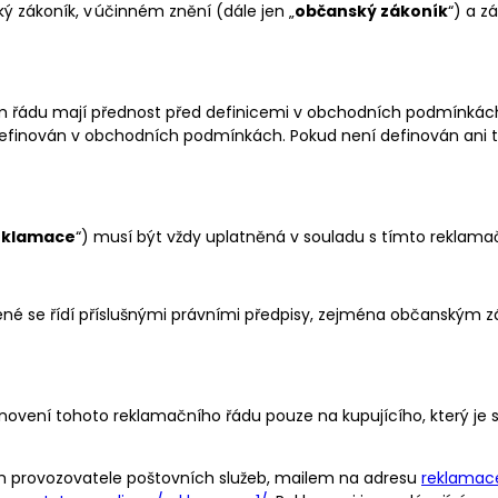
ý zákoník, v účinném znění (dále jen „
občanský zákoník
“) a z
 řádu mají přednost před definicemi v obchodních podmínkách
efinován v obchodních podmínkách. Pokud není definován ani ta
eklamace
“) musí být vždy uplatněná v souladu s tímto reklam
é se řídí příslušnými právními předpisy, zejména občanským záko
tanovení tohoto reklamačního řádu pouze na kupujícího, který j
ím provozovatele poštovních služeb, mailem na adresu
reklamac