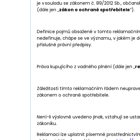
je v souladu se zákonem č. 89/2012 Sb., občansk
(dále jen „
zákon o ochraně spotřebitele
“).
Definice pojmů obsažené v tomto reklamačním
nedefinuje, chápe se ve významu, v jakém je d
příslušné právní předpisy.
Práva kupujícího z vadného plnění (dále jen „
r
Záležitosti tímto reklamačním řádem neupraven
zákonem o ochraně spotřebitele.
Není-li výslovně uvedeno jinak, vztahují se us
zákoníku.
Reklamaci lze uplatnit písemně prostřednictv