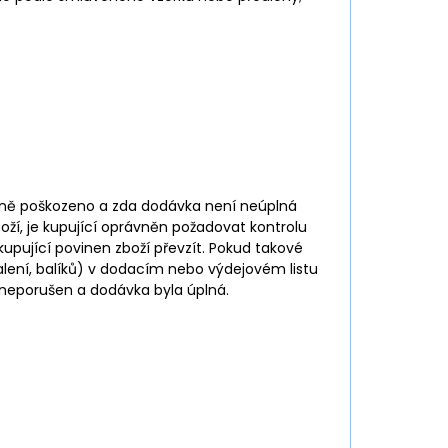
jevně poškozeno a zda dodávka není neúplná
boží, je kupující oprávněn požadovat kontrolu
 kupující povinen zboží převzít. Pokud takové
alení, balíků) v dodacím nebo výdejovém listu
l neporušen a dodávka byla úplná.