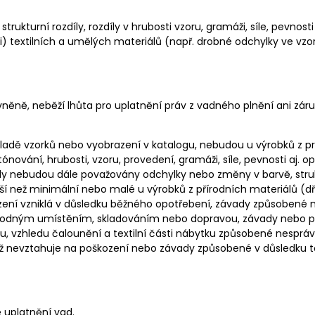
rukturní rozdíly, rozdíly v hrubosti vzoru, gramáži, síle, pevnosti 
, (ii) textilních a umělých materiálů (např. drobné odchylky ve 
ávněně, neběží lhůta pro uplatnění práv z vadného plnění ani zá
kladě vzorků nebo vyobrazení v katalogu, nebudou u výrobků z
nování, hrubosti, vzoru, provedení, gramáži, síle, pevnosti aj. o
dy nebudou dále považovány odchylky nebo změny v barvě, struktu
ětší než minimální nebo malé u výrobků z přírodních materiálů (dř
ození vzniklá v důsledku běžného opotřebení, závady způsobe
hodným umístěním, skladováním nebo dopravou, závady nebo po
 vzhledu čalounění a textilní části nábytku způsobené nesprávn
ěž nevztahuje na poškození nebo závady způsobené v důsledku to
 uplatnění vad.