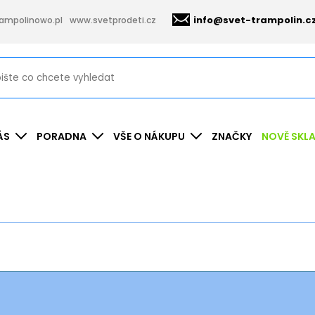
info@svet-trampolin.c
ampolinowo.pl
www.svetprodeti.cz
ÁS
PORADNA
VŠE O NÁKUPU
ZNAČKY
NOVĚ SKL