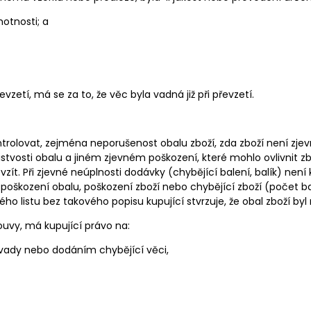
otnosti; a
vzetí, má se za to, že věc byla vadná již při převzetí.
kontrolovat, zejména neporušenost obalu zboží, zda zboží není z
listvosti obalu a jiném zjevném poškození, které mohlo ovlivnit z
zít. Při zjevné neúplnosti dodávky (chybějící balení, balík) není
poškození obalu, poškození zboží nebo chybějící zboží (počet b
ho listu bez takového popisu kupující stvrzuje, že obal zboží by
uvy, má kupující právo na:
vady nebo dodáním chybějící věci,