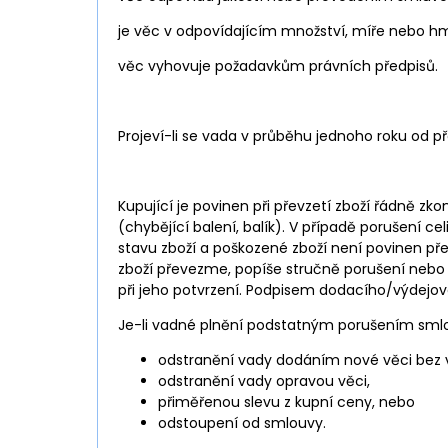
je věc v odpovídajícím množství, míře nebo hm
věc vyhovuje požadavkům právních předpisů.
Projeví-li se vada v průběhu jednoho roku od pře
Kupující je povinen při převzetí zboží řádně z
(chybějící balení, balík). V případě porušení ce
stavu zboží a poškozené zboží není povinen přev
zboží převezme, popíše stručně porušení nebo 
při jeho potvrzení. Podpisem dodacího/výdejové
Je-li vadné plnění podstatným porušením smlo
odstranění vady dodáním nové věci bez 
odstranění vady opravou věci,
přiměřenou slevu z kupní ceny, nebo
odstoupení od smlouvy.