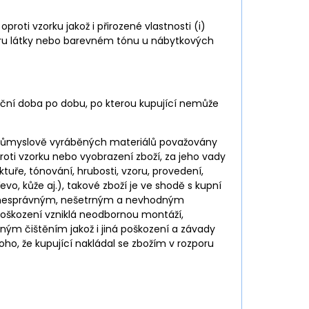
oproti vzorku jakož i přirozené vlastnosti (i)
vzoru látky nebo barevném tónu u nábytkových
ruční doba po dobu, po kterou kupující nemůže
 průmyslově vyráběných materiálů považovány
proti vzorku nebo vyobrazení zboží, za jeho vady
ře, tónování, hrubosti, vzoru, provedení,
evo, kůže aj.), takové zboží je ve shodě s kupní
né nesprávným, nešetrným a nevhodným
škození vzniklá neodbornou montáží,
ým čištěním jakož i jiná poškození a závady
ho, že kupující nakládal se zbožím v rozporu