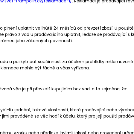
ww.svet-trampolin.cz/reklamace-1/
. Reklamaci je prodávající rov
 plnění uplatnit ve lhůtě 24 měsíců od převzetí zboží. U použité
lze právo z vad u prodávajícího uplatnit, ledaže se prodávající s
d rámec jeho zákonných povinností.
vadu a poskytnout součinnost za účelem prohlídky reklamované
reklamace mohla být řádně a včas vyřízena.
vaná věc je při převzetí kupujícím bez vad, a to zejména, že:
hybí-li ujednání, takové vlastnosti, které prodávající nebo výrob
imi prováděné se věc hodí k účelu, který pro její použití prodá
ému vzorku nebo předloze, byla-li jakost nebo provedení urče