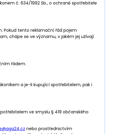
ákonem č. 634/1992 Sb., o ochraně spotřebitele
. Pokud tento reklamační řád pojem
m, chápe se ve významu, v jakém jej užívají
ačním řádem.
níkem a je-li kupující spotřebitelem, pak i
e spotřebitelem ve smyslu § 419 občanského
e@aga24.cz
nebo prostřednictvím