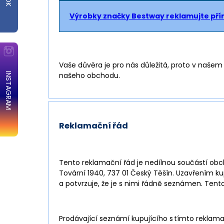
Výrobky značky Bestway reklamujte pří
Vaše důvěra je pro nás důležitá, proto v naš
našeho obchodu.
INSTAGRAM
Reklamační řád
Tento reklamační řád je nedílnou součástí obc
Tovární 1940, 737 01 Český Těšín. Uzavřením 
a potvrzuje, že je s nimi řádně seznámen. Ten
Prodávající seznámí kupujícího s tímto rekla