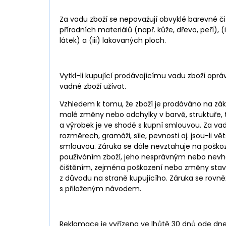
Za vadu zboží se nepovažují obvyklé barevné či st
přírodních materiálů (např. kůže, dřevo, peří)
látek) a (iii) lakovaných ploch.
Vytkl-li kupující prodávajícímu vadu zboží opr
vadné zboží užívat.
Vzhledem k tomu, že zboží je prodáváno na zá
malé změny nebo odchylky v barvě, struktuře, tó
a výrobek je ve shodě s kupní smlouvou. Za va
rozměrech, gramáži, síle, pevnosti aj. jsou-li v
smlouvou. Záruka se dále nevztahuje na pošk
používáním zboží, jeho nesprávným nebo nev
čištěním, zejména poškození nebo změny stavu,
z důvodu na straně kupujícího. Záruka se rovn
s přiloženým návodem.
Reklamace je vyřízena ve lhůtě 30 dnů ode dne