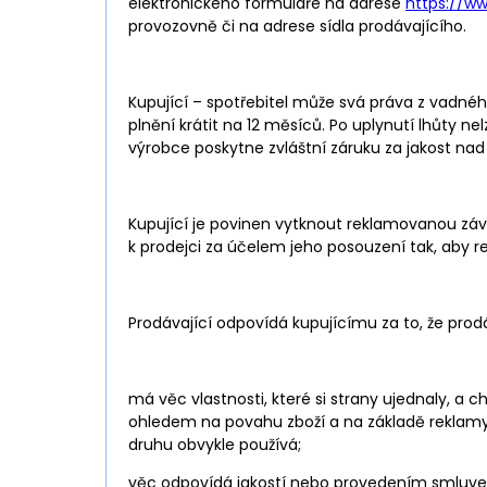
elektronického formuláře na adrese
https://w
provozovně či na adrese sídla prodávajícího.
Kupující – spotřebitel může svá práva z vadného
plnění krátit na 12 měsíců. Po uplynutí lhůty ne
výrobce poskytne zvláštní záruku za jakost na
Kupující je povinen vytknout reklamovanou zá
k prodejci za účelem jeho posouzení tak, aby 
Prodávající odpovídá kupujícímu za to, že prodá
má věc vlastnosti, které si strany ujednaly, a c
ohledem na povahu zboží a na základě reklamy j
druhu obvykle používá;
věc odpovídá jakostí nebo provedením smluven