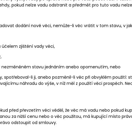
 tehdy, pokud nelze vadu odstranit a předmět pro tuto vadu nelze
dovat dodání nové věci, nemůže-li věc vrátit v tom stavu, v jaké
 účelem zjištění vady věci,
,
ěci v nezměněném stavu jednáním anebo opomenutím, nebo
 spotřeboval-li ji, anebo pozměnil-li věc při obvyklém použití: stal
vajícímu náhradu do výše, v níž měl z použití věci prospěch. Ne
kud před převzetím věci věděl, že věc má vadu nebo pokud kupují
ávanou za nižší cenu nebo o věc použitou, má kupující místo pr
právo odstoupit od smlouvy.