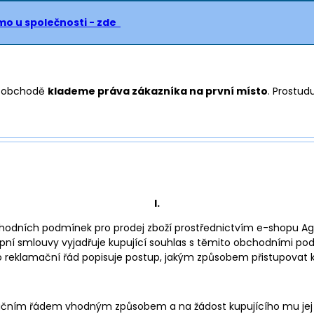
mo u společnosti - zde
em obchodě
klademe práva zákazníka na první místo
. Prostud
I.
hodních podmínek pro prodej zboží prostřednictvím e-shopu Aga24
kupní smlouvy vyjadřuje kupující souhlas s těmito obchodními 
to reklamační řád popisuje postup, jakým způsobem přistupovat k
mačním řádem vhodným způsobem a na žádost kupujícího mu jej 