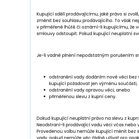
Kupující sdělí prodávajícímu, jaké právo si z
změnit bez souhlasu prodávajícího. To však nepl
v přiměřené lhůtě či oznámí-li kupujícímu, že
smlouvy odstoupit. Pokud kupující neuplatní s
Je-li vadné plnění nepodstatným porušením sm
odstranění vady dodáním nové věci bez v
kupující požadovat jen výměnu součásti,
odstranění vady opravou věci, anebo
přiměřenou slevu z kupní ceny.
Dokud kupující neuplatní právo na slevu z kup
Neodstraní-li prodávající vadu věci včas nebo
Provedenou volbu nemůže kupující měnit bez so
vady, pokud nemůže věc řádně užívat pro opak