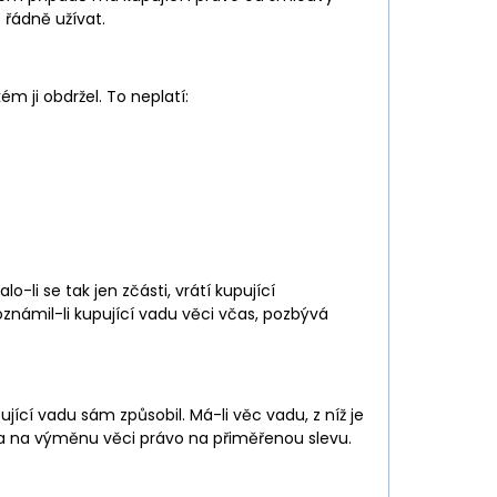
 řádně užívat.
m ji obdržel. To neplatí:
o-li se tak jen zčásti, vrátí kupující
oznámil-li kupující vadu věci včas, pozbývá
cí vadu sám způsobil. Má-li věc vadu, z níž je
áva na výměnu věci právo na přiměřenou slevu.