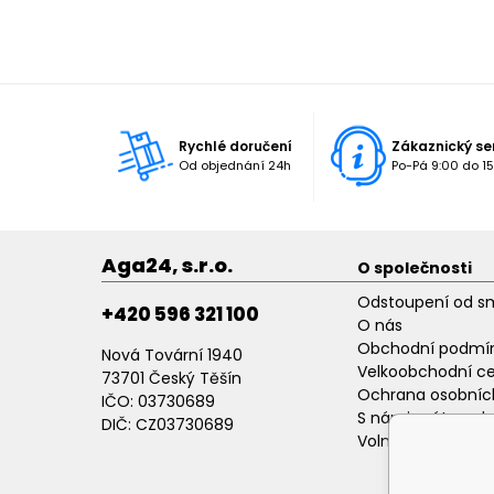
Rychlé doručení
Zákaznický se
Od objednání 24h
Po-Pá 9:00 do 15
Aga24, s.r.o.
O společnosti
Odstoupení od s
+420 596 321 100
O nás
Obchodní podmí
Nová Tovární 1940
Velkoobchodní c
73701 Český Těšín
Ochrana osobníc
IČO: 03730689
S námi máte poh
DIČ: CZ03730689
Volné pracovní p