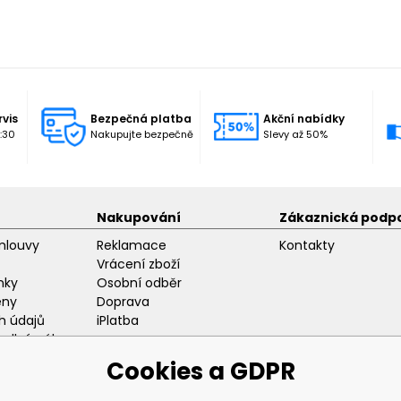
rvis
Bezpečná platba
Akční nabídky
:30
Nakupujte bezpečně
Slevy až 50%
Nakupování
Zákaznická podp
mlouvy
Reklamace
Kontakty
Vrácení zboží
nky
Osobní odběr
eny
Doprava
h údajů
iPlatba
odlný nákup
ozice
Cookies a GDPR