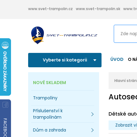
www.svet-trampolin.cz
www.svet-trampolin.sk
www.tr
ÚVOD
O N
Vyberte si kategorii
Hlavní strá
NOVĚ SKLADEM
Autose
Trampolíny
Příslušenství k
Dětské aut
trampolínám
FACEBOOK
Zobrazit v
Dům a zahrada