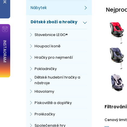
Nábytek
Nejpro
Dětské zboží a hračky
Stavebnice LEGO®
INSTAGRAM
Houpací koně
Hračky pro nejmenší
Pokladničky
Dětské hudební hračky a
nástroje
Hlavolamy
Pískoviště a doplňky
Filtrován
Prolézačky
Cenový limit
Společenské hry