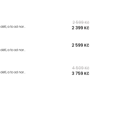
2 599 Kč
Aga autosedačka je navržena tak, aby splňovala všechny potřeby rodičů i dětí, a to od narození až do 12 let. Díky své univerzálnosti a pokročilým funkcím se stane nepostradatelným společníkem na každé cestě.
2 399 Kč
2 599 Kč
Aga autosedačka je navržena tak, aby splňovala všechny potřeby rodičů i dětí, a to od narození až do 12 let. Díky své univerzálnosti a pokročilým funkcím se stane nepostradatelným společníkem na každé cestě.
4 509 Kč
Aga autosedačka je navržena tak, aby splňovala všechny potřeby rodičů i dětí, a to od narození až do 12 let. Díky své univerzálnosti a pokročilým funkcím se stane nepostradatelným společníkem na každé cestě.
3 759 Kč