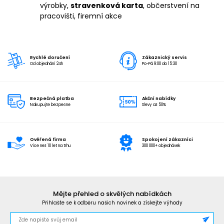
výrobky,
stravenková karta
, občerstvení na
pracovišti, firemní akce
Rychlé doručení
Zákaznický servis
Od objednání 24h
Po-Pá 9:00 do 15:30
Bezpečná platba
Akční nabídky
Nakupujte bezpečně
Slevy až 50%
Ověřená firma
Spokojení zákazníci
Více než 10 let na trhu
300 000+ objednávek
Mějte přehled o skvělých nabídkách
Přihlašte se k odběru našich novinek a získejte výhody