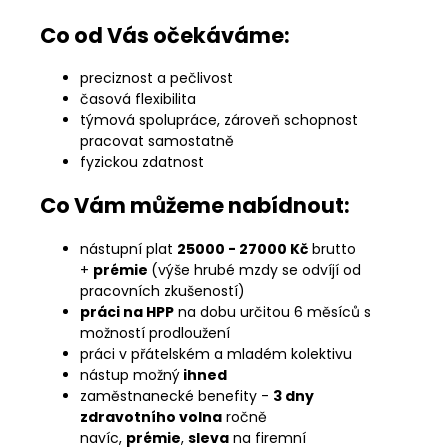
Co od Vás očekáváme:
preciznost a pečlivost
časová flexibilita
týmová spolupráce, zároveň schopnost
pracovat samostatně
fyzickou zdatnost
Co Vám můžeme nabídnout:
nástupní plat
25000 -
27000 Kč
brutto
+
prémie
(výše hrubé mzdy se odvíjí od
pracovních zkušeností)
práci na HPP
na dobu určitou 6 měsíců s
možností prodloužení
práci v přátelském a mladém kolektivu
nástup možný
ihned
zaměstnanecké benefity -
3 dny
zdravotního volna
ročně
navíc,
prémie
,
sleva
na firemní