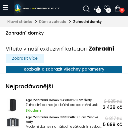
0
0
0
Hlavní stránka
Dům a zahrada
Zahradní domky
Zahradní domky
Vítejte v naší exkluzivní kategorii
Zahradní
domky
, kde najdete širokou škálu kvalitních
Zobrazit více
a stylových zahradních domků, které
Rozbalit a zobrazit všechny parametry
promění vaši zahradu v oázu klidu a
pohody. Ať už hledáte praktické úložné
Nejprodávanější
řešení, místo pro relaxaci nebo prostor pro
vaše koníčky, naše zahradní domky jsou
Aga Zahradní domek 94x103x173 cm Šedý
2 635 Kč
ideální volbou pro každého zahradníka a
Zahradní domek je ideální pro celoroční uskladnění zahradního nářadí, nábytku, sekaček, křovinořezů, jízdních kol, příslušenství k bazénu a dalších věcí.
2 439 Kč
milovníka venkovního prostoru.
Skladem
Aga Zahradní domek 300x248x193 cm Tmavě
6 817 Kč
šedý
Proč si pořídit zahradní domek?
5 699 Kč
Moderní domek na nářadí je základním vybavením zahrady.