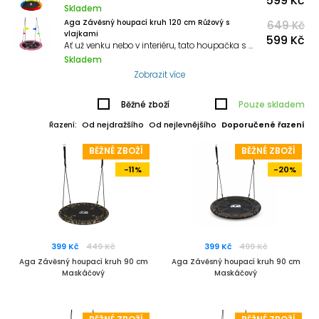
599 Kč
Skladem
Aga Závěsný houpací kruh 120 cm Růžový s
649 Kč
vlajkami
599 Kč
Ať už venku nebo v interiéru, tato houpačka s výškou 1,6 m poskytuje dokonalou zábavu pro celou rodinu.
Skladem
Zobrazit více
Běžné zboží
Pouze skladem
Od nejdražšího
Od nejlevnějšího
Doporučené řazení
Řazení:
BĚŽNÉ ZBOŽÍ
BĚŽNÉ ZBOŽÍ
-11%
-20%
399 Kč
449 Kč
399 Kč
499 Kč
Aga Závěsný houpací kruh 90 cm
Aga Závěsný houpací kruh 90 cm
Maskáčový
Maskáčový