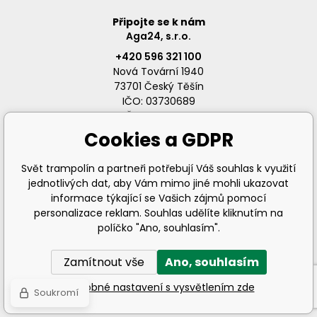
Připojte se k nám
Aga24, s.r.o.
+420 596 321 100
Nová Tovární 1940
73701 Český Těšín
IČO: 03730689
DIČ: CZ03730689
Cookies a GDPR
Svět trampolín a partneři potřebují Váš souhlas k využití
jednotlivých dat, aby Vám mimo jiné mohli ukazovat
info@svet-trampolin.cz
informace týkající se Vašich zájmů pomocí
personalizace reklam. Souhlas udělíte kliknutím na
políčko "Ano, souhlasím".
Zamítnout vše
Ano, souhlasím
© 2026 AGA24 s.r.o., Všechna práva vyhrazena
Podrobné nastavení s vysvětlením zde
Soukromí
Eshopy
a
webové stránky
od
BINARGON.cz