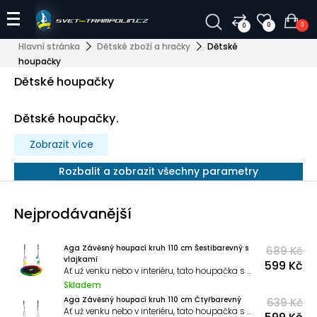
0
0
0
Hlavní stránka
Dětské zboží a hračky
Dětské
houpačky
Dětské houpačky
Dětské houpačky.
Zobrazit více
Rozbalit a zobrazit všechny parametry
Nejprodávanější
Aga Závěsný houpací kruh 110 cm Šestibarevný s
689 Kč
vlajkami
599 Kč
Ať už venku nebo v interiéru, tato houpačka s výškou 1,8 m poskytuje dokonalou zábavu pro celou rodinu.
Skladem
Aga Závěsný houpací kruh 110 cm Čtyřbarevný
639 Kč
Ať už venku nebo v interiéru, tato houpačka s výškou 1,8 m poskytuje dokonalou zábavu pro celou rodinu.