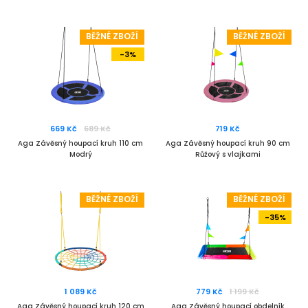
BĚŽNÉ ZBOŽÍ
BĚŽNÉ ZBOŽÍ
-3%
669 Kč
689 Kč
719 Kč
Aga Závěsný houpací kruh 110 cm
Aga Závěsný houpací kruh 90 cm
Modrý
Růžový s vlajkami
BĚŽNÉ ZBOŽÍ
BĚŽNÉ ZBOŽÍ
-35%
1 089 Kč
779 Kč
1 199 Kč
Aga Závěsný houpací kruh 120 cm
Aga Závěsný houpací obdelník