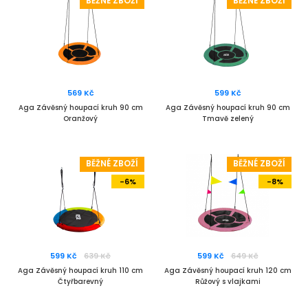
BĚŽNÉ ZBOŽÍ
BĚŽNÉ ZBOŽÍ
569 Kč
599 Kč
Aga Závěsný houpací kruh 90 cm
Aga Závěsný houpací kruh 90 cm
Oranžový
Tmavě zelený
BĚŽNÉ ZBOŽÍ
BĚŽNÉ ZBOŽÍ
-6%
-8%
599 Kč
639 Kč
599 Kč
649 Kč
Aga Závěsný houpací kruh 110 cm
Aga Závěsný houpací kruh 120 cm
Čtyřbarevný
Růžový s vlajkami