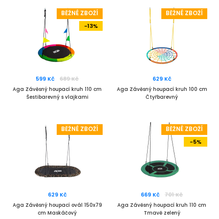
BĚŽNÉ ZBOŽÍ
BĚŽNÉ ZBOŽÍ
-13%
599 Kč
689 Kč
629 Kč
Aga Závěsný houpací kruh 110 cm
Aga Závěsný houpací kruh 100 cm
Šestibarevný s vlajkami
Čtyřbarevný
BĚŽNÉ ZBOŽÍ
BĚŽNÉ ZBOŽÍ
-5%
629 Kč
669 Kč
701 Kč
Aga Závěsný houpací ovál 150x79
Aga Závěsný houpací kruh 110 cm
cm Maskáčový
Tmavě zelený