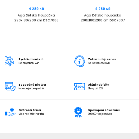
4 289 Kč
4 289 Kč
Aga Dětská houpačka
Aga Dětská houpačka
290x180x200 cm DSC7006
290x180x200 cm DSC7007
Rychlé doručení
Zákaznický servis
Od objednání 24h
Po-Pá 9:00 do 15:30
Bezpečná platba
Akční nabídky
Nakupujte bezpečně
Slevy až 50%
Ověřená firma
Spokojení zákazníci
Více než 10 let na trhu
300 000+ objednávek