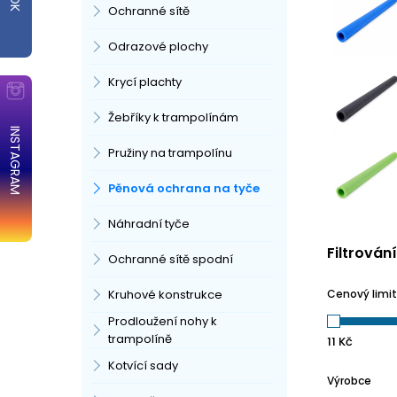
Ochranné sítě
Odrazové plochy
Krycí plachty
Žebříky k trampolínám
INSTAGRAM
Pružiny na trampolínu
Pěnová ochrana na tyče
Náhradní tyče
Filtrován
Ochranné sítě spodní
Kruhové konstrukce
Cenový limit
Prodloužení nohy k
trampolíně
11
Kč
Kotvící sady
Výrobce