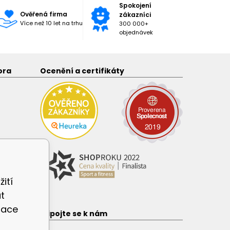
Spokojení
Ověřená firma
zákazníci
Více než 10 let na trhu
300 000+
objednávek
ora
Ocenění a certifikáty
ití
t
zace
e
Připojte se k nám