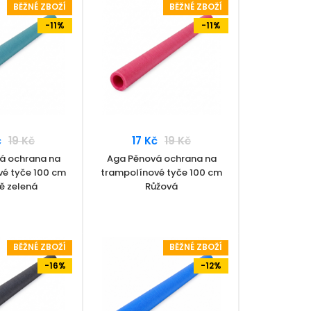
BĚŽNÉ ZBOŽÍ
BĚŽNÉ ZBOŽÍ
-11%
-11%
č
19 Kč
17 Kč
19 Kč
á ochrana na
Aga Pěnová ochrana na
vé tyče 100 cm
trampolínové tyče 100 cm
 zelená
Růžová
BĚŽNÉ ZBOŽÍ
BĚŽNÉ ZBOŽÍ
-16%
-12%