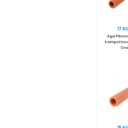
17 Kč
Aga Pěnov
trampolínov
Ora
15 Kč