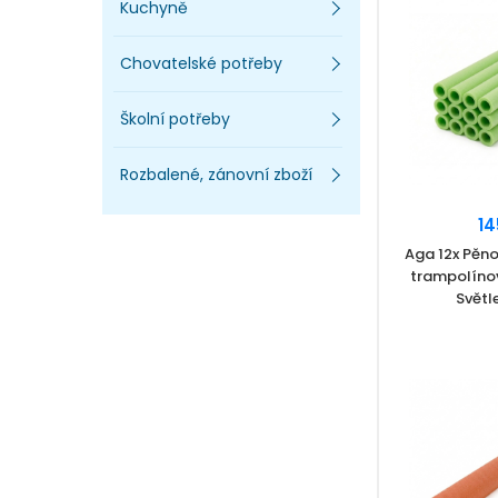
Kuchyně
Chovatelské potřeby
Školní potřeby
Rozbalené, zánovní zboží
14
Aga 12x Pěn
trampolíno
Světl