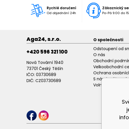
Rychlé doručení
Zákaznický se
Od objednání 24h
Po-Pá 9:00 do 15
Aga24, s.r.o.
O společnosti
Odstoupení od s
+420 596 321 100
O nás
Obchodní podmí
Nová Tovární 1940
Velkoobchodní c
73701 Český Těšín
Ochrana osobníc
IČO: 03730689
S námi máte poh
DIČ: CZ03730689
Volné pracovní p
Sv
inf