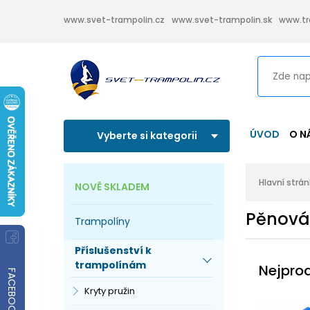
www.svet-trampolin.cz
www.svet-trampolin.sk
www.tr
ÚVOD
O N
Vyberte si kategorii
Hlavní strá
NOVĚ SKLADEM
Pěnová
Trampolíny
Příslušenství k
trampolínám
Nejpro
FACEBOOK
Kryty pružin