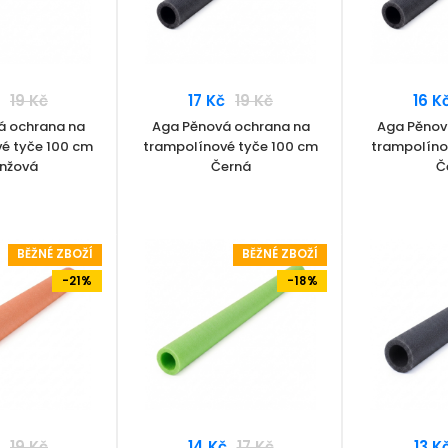
19 Kč
17 Kč
19 Kč
16 K
á ochrana na
Aga Pěnová ochrana na
Aga Pěnov
é tyče 100 cm
trampolínové tyče 100 cm
trampolíno
nžová
Černá
Č
BĚŽNÉ ZBOŽÍ
BĚŽNÉ ZBOŽÍ
-21%
-18%
19 Kč
14 Kč
17 Kč
13 K