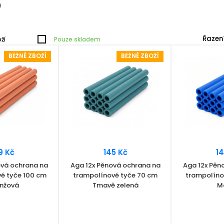
)
Řazení
ží
Pouze skladem
BĚŽNÉ ZBOŽÍ
BĚŽNÉ ZBOŽÍ
9 Kč
145 Kč
14
ová ochrana na
Aga 12x Pěnová ochrana na
Aga 12x Pěn
é tyče 100 cm
trampolínové tyče 70 cm
trampolíno
nžová
Tmavě zelená
M