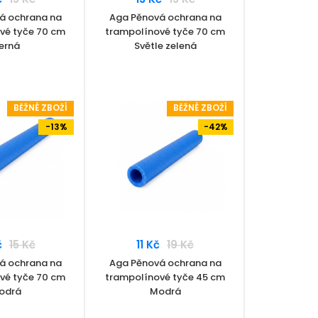
á ochrana na
Aga Pěnová ochrana na
vé tyče 70 cm
trampolínové tyče 70 cm
erná
Světle zelená
BĚŽNÉ ZBOŽÍ
BĚŽNÉ ZBOŽÍ
-13%
-42%
č
15 Kč
11 Kč
19 Kč
á ochrana na
Aga Pěnová ochrana na
vé tyče 70 cm
trampolínové tyče 45 cm
odrá
Modrá