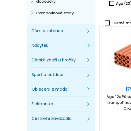
Kloboučky
Aga
(20
Trampolínové stany
Běžné zbo
Dům a zahrada
Nábytek
Dětské zboží a hračky
Sport a outdoor
17
Oblečení a móda
Aga 12x Pěn
trampolínov
Elektronika
Ora
Cestovní zavazadla