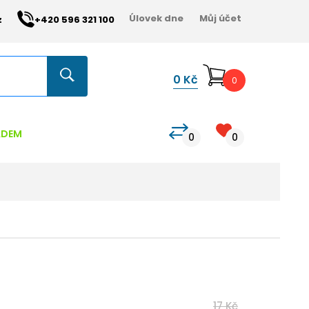
Úlovek dne
Můj účet
z
+420 596 321 100
0
Kč
0
ADEM
0
0
17 Kč