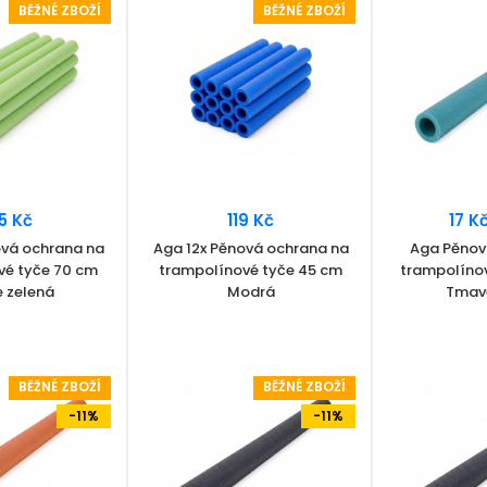
BĚŽNÉ ZBOŽÍ
BĚŽNÉ ZBOŽÍ
5 Kč
119 Kč
17 K
ová ochrana na
Aga 12x Pěnová ochrana na
Aga Pěnov
vé tyče 70 cm
trampolínové tyče 45 cm
trampolíno
e zelená
Modrá
Tmavě
BĚŽNÉ ZBOŽÍ
BĚŽNÉ ZBOŽÍ
-11%
-11%