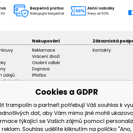
rvis
Bezpečná platba
Akční nabídky
:30
Nakupujte bezpečně
Slevy až 50%
Nakupování
Zákaznická podp
mlouvy
Reklamace
Kontakty
Vrácení zboží
nky
Osobní odběr
eny
Doprava
h údajů
iPlatba
odlný nákup
ozice
Cookies a GDPR
ět trampolín a partneři potřebují Váš souhlas k využ
jednotlivých dat, aby Vám mimo jiné mohli ukazova
ormace týkající se Vašich zájmů pomocí personali
Zákaznická sekc
reklam. Souhlas udělíte kliknutím na políčko "Ano,
Přihlášení