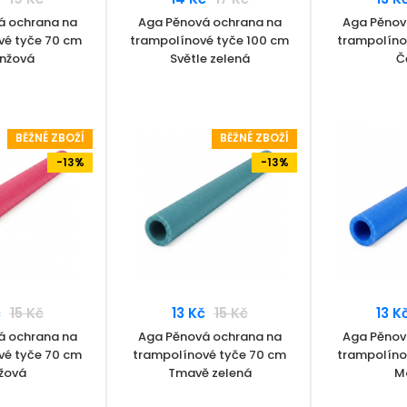
á ochrana na
Aga Pěnová ochrana na
Aga Pěnov
vé tyče 70 cm
trampolínové tyče 100 cm
trampolíno
nžová
Světle zelená
Č
BĚŽNÉ ZBOŽÍ
BĚŽNÉ ZBOŽÍ
-13%
-13%
č
15 Kč
13 Kč
15 Kč
13 K
á ochrana na
Aga Pěnová ochrana na
Aga Pěnov
vé tyče 70 cm
trampolínové tyče 70 cm
trampolíno
žová
Tmavě zelená
M