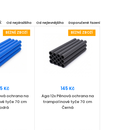
:
Od nejdražšího
Od nejlevnějšího
Doporučené řazení
BĚŽNÉ ZBOŽÍ
BĚŽNÉ ZBOŽÍ
5 Kč
145 Kč
ová ochrana na
Aga 12x Pěnová ochrana na
vé tyče 70 cm
trampolínové tyče 70 cm
odrá
Černá