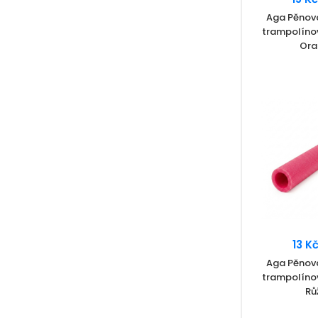
Aga Pěnov
trampolíno
Ora
13 K
Aga Pěnov
trampolíno
Rů