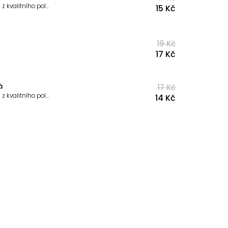
Univerzální náhradní pěnová ochrana na stojné tyče trampolín, vyrobená z kvalitního polyetylenu. Pěnová ochrana se nasazuje na horní tyč trampolíny a jejím hlavním úkolem je zabránit nechtěnému úrazu.
15 Kč
19 Kč
17 Kč
á
17 Kč
Univerzální náhradní pěnová ochrana na stojné tyče trampolín, vyrobená z kvalitního polyetylenu. Pěnová ochrana se nasazuje na horní tyč trampolíny a jejím hlavním úkolem je zabránit nechtěnému úrazu.
14 Kč