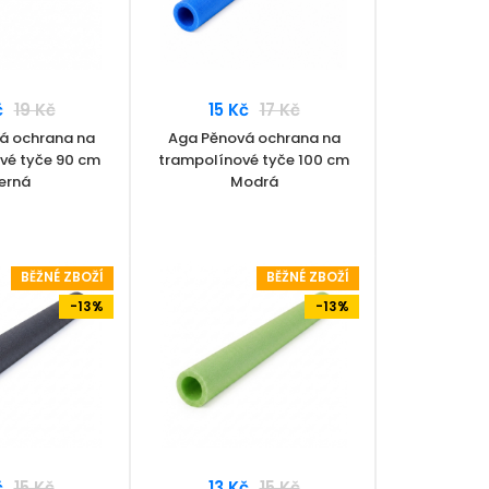
č
19 Kč
15 Kč
17 Kč
á ochrana na
Aga Pěnová ochrana na
vé tyče 90 cm
trampolínové tyče 100 cm
erná
Modrá
BĚŽNÉ ZBOŽÍ
BĚŽNÉ ZBOŽÍ
-13%
-13%
č
15 Kč
13 Kč
15 Kč