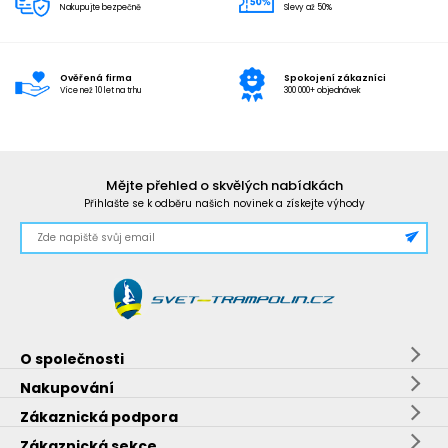
Nakupujte bezpečně
Slevy až 50%
Ověřená firma
Spokojení zákazníci
Více než 10 let na trhu
300 000+ objednávek
Mějte přehled o skvělých nabídkách
Přihlašte se k odběru našich novinek a získejte výhody
O společnosti
Nakupování
Zákaznická podpora
Zákaznická sekce