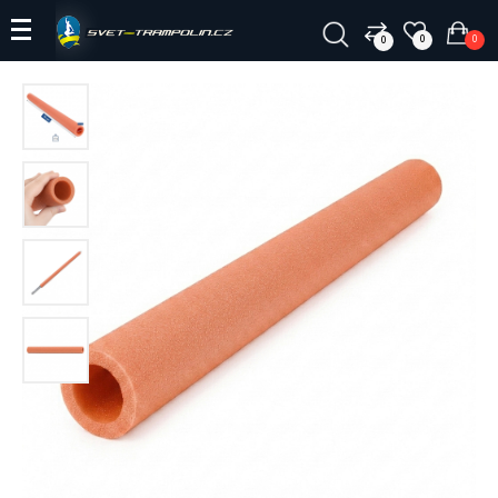
0
0
0