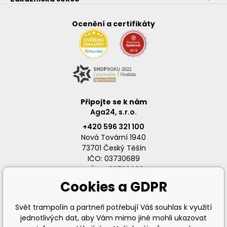
Ocenění a certifikáty
Připojte se k nám
Aga24, s.r.o.
+420 596 321 100
Nová Tovární 1940
73701 Český Těšín
IČO: 03730689
DIČ: CZ03730689
Cookies a GDPR
Svět trampolín a partneři potřebují Váš souhlas k využití
jednotlivých dat, aby Vám mimo jiné mohli ukazovat
info@svet-trampolin.cz