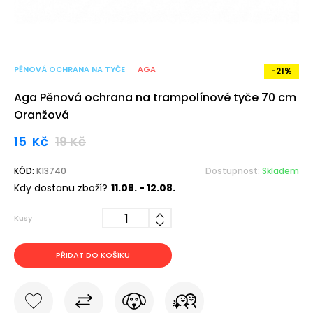
PĚNOVÁ OCHRANA NA TYČE
AGA
-21%
Aga Pěnová ochrana na trampolínové tyče 70 cm
Oranžová
15
Kč
19
Kč
KÓD:
K13740
Dostupnost:
Skladem
Kdy dostanu zboží?
11.08. - 12.08.
Kusy
PŘIDAT DO KOŠÍKU