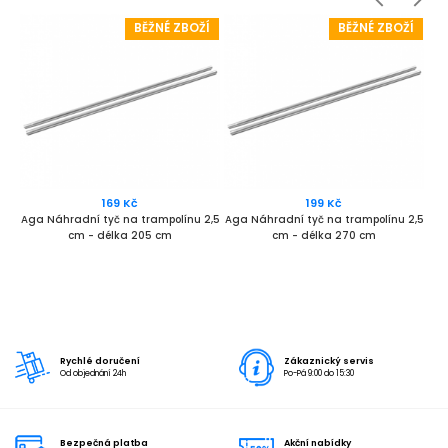
Í
BĚŽNÉ ZBOŽÍ
BĚŽNÉ ZBOŽÍ
169 Kč
199 Kč
2,5
Aga Náhradní tyč na trampolínu 2,5
Aga Náhradní tyč na trampolínu 2,5
Aga
cm - délka 205 cm
cm - délka 270 cm
Rychlé doručení
Zákaznický servis
Od objednání 24h
Po-Pá 9:00 do 15:30
Bezpečná platba
Akční nabídky