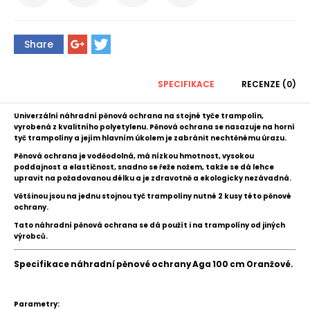
Share
SPECIFIKACE
RECENZE (0)
Univerzální náhradní pěnová ochrana na stojné tyče trampolín,
vyrobená z kvalitního polyetylenu.
Pěnová ochrana
se nasazuje na horní
tyč trampolíny a jejím hlavním úkolem je zabránit nechtěnému úrazu.
P
ěnová ochrana je voděodolná, má nízkou hmotnost, vysokou
poddajnost a elastičnost, snadno se řeže nožem, takže se dá lehce
upravit na požadovanou délku a je zdravotně a ekologicky nezávadná.
Většinou jsou na jednu stojnou tyč trampolíny nutné 2 kusy této pěnové
ochrany.
Tato náhradní pěnová ochrana se dá použít i na trampolíny od jiných
výrobců.
Specifikace náhradní pěnové ochrany Aga 100 cm Oranžové.
Parametry: