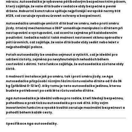
nárazu. Autosedačka je vybavena pětibodovým bezpečnostním pásem,
který zajišťuje, že vaše dítě bude v sedačce vždy bezpečně a pevně
drženo. Robustní konstrukce splňuje nejpřísnější evropské normy ECE
R129, což zaručuje vysokou úroveň ochrany a bezpečnosti.
Autosedačka umožňuje umístit dítě buď ve směru, nebo proti směru
jízdy. Otočný mechanismus o 360° usnadňuje manipulaci s dítětem při
nastupování a vystupování, což oceníte zejména při každodenním
používání. Sedačka nabízí také možnost nastavení sklonu opěradla v
pěti úrovních, což zajišťuje, že vaše dítě bude vždy sedět nebo ležet v
nejpohodlnější poloze.
Potah autosedačky lze snadno sejmout a vyčistit, což je ideální pro
udržení čistoty, zejména po nevyhnutelných nehodách během
cestování s dětmi. Tato funkce zajišťuje, že autosedačka zůstane vždy
čistá.
S možností instalace jak po směru, tak i proti směru jízdy, se Aga
Autosedačka přizpůsobí různým fázím růstu vašeho dítěte od 0 do 36
kg (přibližně 0-12 let). Díky tomu je tato autosedačka jedinou, kterou
budete potřebovat po celá léta růstu vašeho dítěte.
Aga Autosedačka je ideální volbou pro rodiče, kteří hledají bezpečnou,
pohodlnou a praktickou autosedačku pro své dítě. Díky svým
inovativním funkcím a vysoké kvalitě zaručuje maximální bezpečnost a
pohodlí během každé cesty.
Specifikace Aga autosedačky.