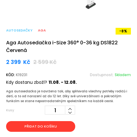
AUTOSEDAČKY
AGA
-8%
Aga Autosedačka i-Size 360° 0-36 kg DS1822
Červená
2 399
Kč
2 599
Kč
KÓD:
K19231
Dostupnost:
Skladem
Kdy dostanu zboží?
11.08. - 12.08.
Aga autosedačka je navržena tak, aby splňovala všechny potřeby rodičů i
dětí, a to od narození až do 12 let. Díky své univerzálnosti a pokročilým
funkcím se stane nepostradatelným společníkem na každé cestě.
Kusy
PŘIDAT DO KOŠÍKU