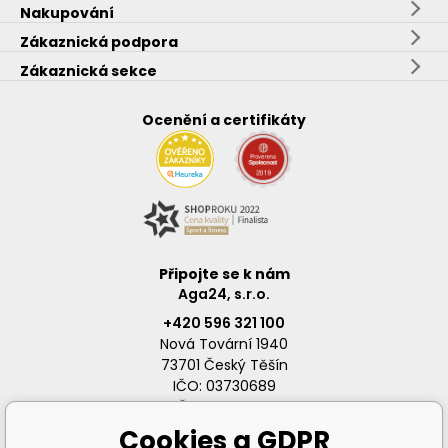
Nakupování
Zákaznická podpora
Zákaznická sekce
Ocenění a certifikáty
Připojte se k nám
Aga24, s.r.o.
+420 596 321 100
Nová Tovární 1940
73701 Český Těšín
IČO: 03730689
DIČ: CZ03730689
Cookies a GDPR