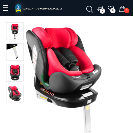
0
0
0