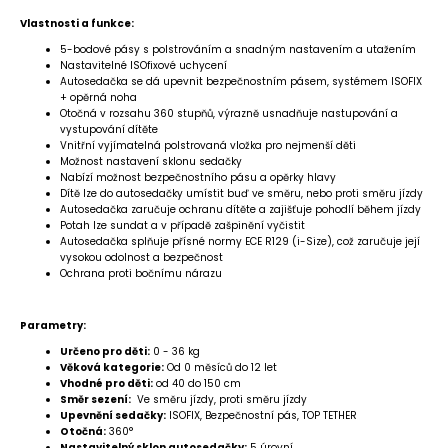
Vlastnosti a funkce:
5-bodové pásy s polstrováním a snadným nastavením a utažením
Nastavitelné ISOfixové uchycení
Autosedačka se dá upevnit bezpečnostním pásem, systémem ISOFIX
+ opěrná noha
Otočná v rozsahu 360 stupňů, výrazně usnadňuje nastupování a
vystupování dítěte
Vnitřní vyjímatelná polstrovaná vložka pro nejmenší děti
Možnost nastavení sklonu sedačky
Nabízí možnost bezpečnostního pásu a opěrky hlavy
Dítě lze do autosedačky umístit buď ve směru, nebo proti směru jízdy
Autosedačka zaručuje ochranu dítěte a zajišťuje pohodlí během jízdy
Potah lze sundat a v případě zašpinění vyčistit
Autosedačka splňuje přísné normy ECE R129 (i-Size), což zaručuje její
vysokou odolnost a bezpečnost
Ochrana proti bočnímu nárazu
Parametry:
Určeno pro děti:
0 - 36 kg
Věková kategorie:
Od 0 měsíců do 12 let
Vhodné pro děti:
od 40 do 150 cm
Směr sezení:
Ve směru jízdy, proti směru jízdy
Upevnění sedačky:
ISOFIX, Bezpečnostní pás, TOP TETHER
Otočná:
360°
Nastavitelný sklon autosedačky:
5 úrovní