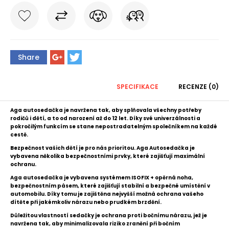
Share
SPECIFIKACE
RECENZE (0)
Aga autosedačka je navržena tak, aby splňovala všechny potřeby
rodičů i dětí, a to od narození až do 12 let. Díky své univerzálnosti a
pokročilým funkcím se stane nepostradatelným společníkem na každé
cestě.
Bezpečnost vašich dětí je pro nás prioritou. Aga Autosedačka je
vybavena několika bezpečnostními prvky, které zajišťují maximální
ochranu.
Aga autosedačka je vybavena systémem ISOFIX + opěrná noha,
bezpečnostním pásem, které zajišťují stabilní a bezpečné umístění v
automobilu. Díky tomu je zajištěna nejvyšší možná ochrana vašeho
dítěte při jakémkoliv nárazu nebo prudkém brzdění.
Důležitou vlastností sedačky je ochrana proti bočnímu nárazu, jež je
navržena tak, aby minimalizovala riziko zranění při bočním