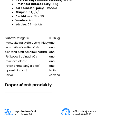
Hmotnost autosedačky:
13 Kg
Bezpečnostní pásy:
5 bodové
Skupina:
0+/1/2/3
Certifikace:
CE R129
Výrobce:
Aga
Záruka:
24 měsíců
Váhová kategorie
0-36 kg
Nastavitelná výška opěrky hlavy
ano
Nastavitelná výška pásů
ano
Ochrana proti bočnímu nárazu
ano
Pětibodový upínací pás
ano
Polohovatelnost
ano
Potah snímatelný a prací
ano
Upevnění v autě
isofix
Barva
červená
Doporučené produkty
Rychlé doručení
Zákaznický servis
Od objednání 24h
Po-Pá 9:00 do 15:30