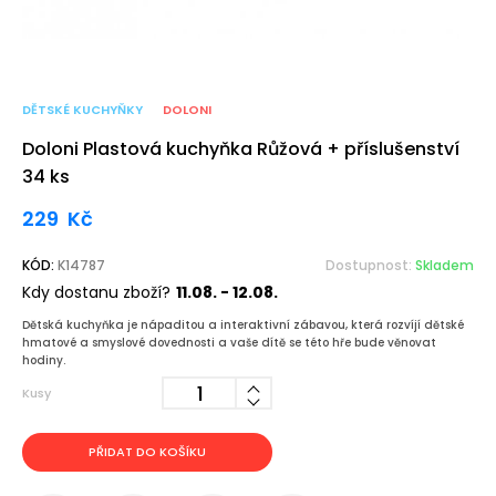
DĚTSKÉ KUCHYŇKY
DOLONI
Doloni Plastová kuchyňka Růžová + příslušenství
34 ks
229
Kč
KÓD:
K14787
Dostupnost:
Skladem
Kdy dostanu zboží?
11.08. - 12.08.
Dětská kuchyňka je nápaditou a interaktivní zábavou, která rozvíjí dětské
hmatové a smyslové dovednosti a vaše dítě se této hře bude věnovat
hodiny.
Kusy
PŘIDAT DO KOŠÍKU