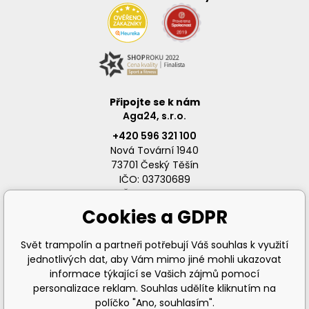
Připojte se k nám
Aga24, s.r.o.
+420 596 321 100
Nová Tovární 1940
73701 Český Těšín
IČO: 03730689
DIČ: CZ03730689
Cookies a GDPR
Svět trampolín a partneři potřebují Váš souhlas k využití
jednotlivých dat, aby Vám mimo jiné mohli ukazovat
info@svet-trampolin.cz
informace týkající se Vašich zájmů pomocí
personalizace reklam. Souhlas udělíte kliknutím na
políčko "Ano, souhlasím".