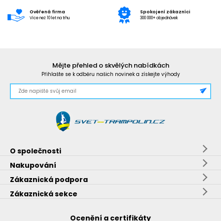
Ověřená firma
Spokojení zákazníci
Více než 10 let na trhu
300 000+ objednávek
Mějte přehled o skvělých nabídkách
Přihlašte se k odběru našich novinek a získejte výhody
O společnosti
Nakupování
Zákaznická podpora
Zákaznická sekce
Ocenění a certifikáty