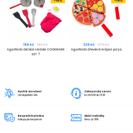
-16%
-18%
159 Kč
189 Kč
229 Kč
279 Kč
Aga4Kids Dětské nádobí COOKWARE
Aga4Kids Dřevěná krájecí pizza
SET 7
Rychlé doručení
Zákaznický servis
Od objednání 24h
Po-Pá 9:00 do 15:30
Bezpečná platba
Akční nabídky
Nakupujte bezpečně
Slevy až 50%