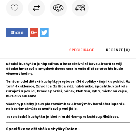
Share
SPECIFIKACE
RECENZE (0)
Dětská kuchyňka je nápaditou a interaktivní zábavou, která rozvíjí
dětské hmatové a smyslové dovednosti a vaše dítě se této hře bude
věnovat hodiny.
Tento model dětské kuchyňky je vybaven 34 doplňky - čajník s poklicí, 6x
talíř, 4x sklenice, 2x vidlice, 2x lžíce, nůž, naběračka, špachtle, kastrol s
rukojetí a poklicí, hrnec s poklicí, pánev, klobása, ryba, míchaná vejce,
kuře a 5x sušenka.
Všechny položky jsou v plastovém boxu, který má v horní části sporák,
na kterém si můžete uvařit své první jídlo.
Tato dětská kuchyňka je ideálním dárkem pro každou příležitost.
Specifikace dětské kuchyňky Doloni.