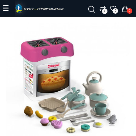
0
0
0