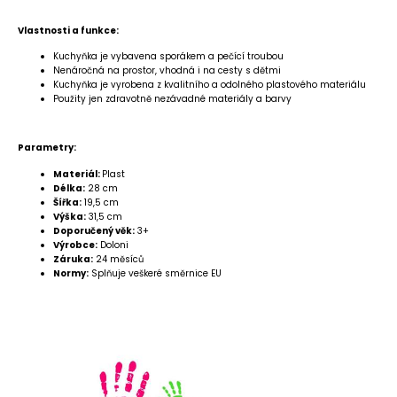
Vlastnosti a funkce:
Kuchyňka je vybavena sporákem a pečící troubou
Nenáročná na prostor, vhodná i na cesty s dětmi
Kuchyňka je vyrobena z kvalitního a odolného plastového materiálu
Použity jen zdravotně nezávadné materiály a barvy
Parametry:
Materiál:
Plast
Délka:
28 cm
Šířka:
19,5 cm
Výška:
31,5 cm
Doporučený věk:
3+
Výrobce:
Doloni
Záruka:
24 měsíců
Normy:
Splňuje veškeré směrnice EU