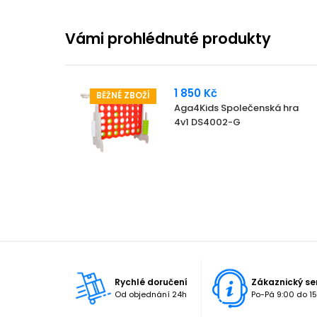
Vámi prohlédnuté produkty
1 850 Kč
BĚŽNÉ ZBOŽÍ
Aga4Kids Společenská hra
4v1 DS4002-G
Rychlé doručení
Zákaznický se
Od objednání 24h
Po-Pá 9:00 do 15