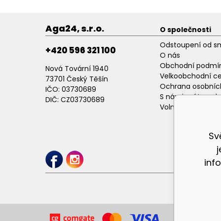
Aga24, s.r.o.
O společnosti
Odstoupení od s
+420 596 321 100
O nás
Obchodní podmí
Nová Tovární 1940
Velkoobchodní c
73701 Český Těšín
Ochrana osobníc
IČO: 03730689
S námi máte poh
DIČ: CZ03730689
Volné pracovní p
Sv
inf