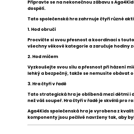
Připravte se na nekonečnou zábavu s Aga4Kids s
dospělí.
Tato společenská hra zahrnuje čtyři různé aktiv
1. Hod obručí
Procvičte si svou přesnost a koordinaci s touto
všechny věkové kategorie a zaručuje hodiny 
2. Hod míčem
Vyzkoušejte svou sílu a přesnost při házení mí
lehký a bezpečný, takže se nemusíte obávat o
3. Hra čtyři v řadě
Tato strategická hra je oblíbená mezi dětmi i d
než váš soupeř. Hra čtyři v řadě je skvělá pro 
Aga4Kids společenská hra je vyrobena z kvalit
komponenty jsou pečlivě navrženy tak, aby byly b