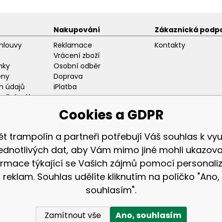
Nakupování
Zákaznická podp
mlouvy
Reklamace
Kontakty
Vrácení zboží
nky
Osobní odběr
eny
Doprava
h údajů
iPlatba
odlný nákup
ozice
Cookies a GDPR
ět trampolín a partneři potřebují Váš souhlas k využ
jednotlivých dat, aby Vám mimo jiné mohli ukazova
ormace týkající se Vašich zájmů pomocí personali
Zákaznická sekc
reklam. Souhlas udělíte kliknutím na políčko "Ano,
Přihlášení
souhlasím".
Registrace
Zamítnout vše
Ano, souhlasím
© 2026 AGA24 s.r.o., Všechna práva vyhrazena