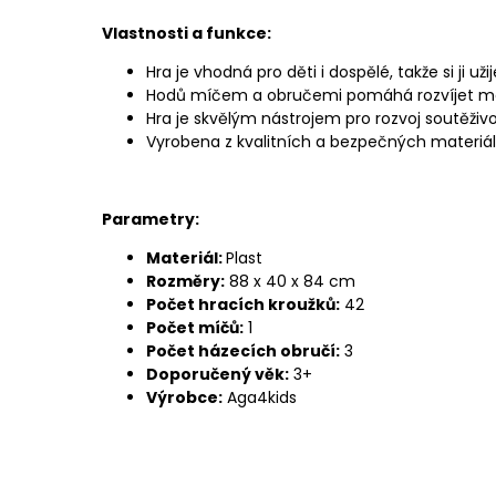
Vlastnosti a funkce:
Hra je vhodná pro děti i dospělé, takže si ji uži
Hodů míčem a obručemi pomáhá rozvíjet mo
Hra je skvělým nástrojem pro rozvoj soutěživ
Vyrobena z kvalitních a bezpečných materiá
Parametry:
Materiál:
Plast
Rozměry:
88 x 40 x 84 cm
Počet hracích kroužků:
42
Počet míčů:
1
Počet házecích obručí:
3
Doporučený věk:
3+
Výrobce:
Aga4kids