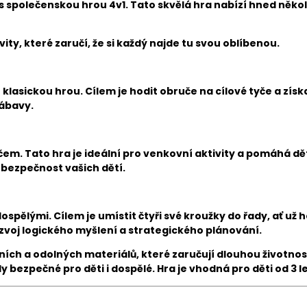
polečenskou hrou 4v1. Tato skvělá hra nabízí hned několik h
ity, které zaručí, že si každý najde tu svou oblíbenou.
 klasickou hrou. Cílem je hodit obruče na cílové tyče a získ
zábavy.
čem. Tato hra je ideální pro venkovní aktivity a pomáhá d
 bezpečnost vašich dětí.
ospělými. Cílem je umístit čtyři své kroužky do řady, ať už 
rozvoj logického myšlení a strategického plánování.
ních a odolných materiálů, které zaručují dlouhou životnos
ezpečné pro děti i dospělé. Hra je vhodná pro děti od 3 let,