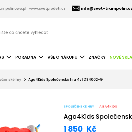
info@svet-trampolin.c
ampolinowo.pl
www.svetprodeti.cz
ÁS
PORADNA
VŠE O NÁKUPU
ZNAČKY
NOVĚ SKL
ečenské hry
Aga4Kids Společenská hra 4v1 DS4002-G
SPOLEČENSKÉ HRY
AGA4KIDS
Aga4Kids Společensk
1 850
Kč