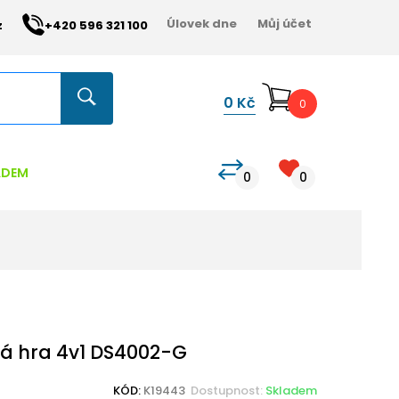
Úlovek dne
Můj účet
z
+420 596 321 100
0
Kč
0
ADEM
0
0
á hra 4v1 DS4002-G
KÓD:
K19443
Dostupnost:
Skladem