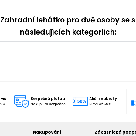
ahradní lehátko pro dvě osoby se st
následujících kategoriích:
rvis
Bezpečná platba
Akční nabídky
:30
Nakupujte bezpečně
Slevy až 50%
Nakupování
Zákaznická podp