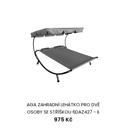
AGA ZAHRADNÍ LEHÁTKO PRO DVĚ
OSOBY SE STŘÍŠKOU 6DAZ427 - II.
975 Kč
JAKOST