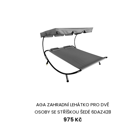
AGA ZAHRADNÍ LEHÁTKO PRO DVĚ
OSOBY SE STŘÍŠKOU ŠEDÉ 6DAZ428
975 Kč
- II. JAKOST