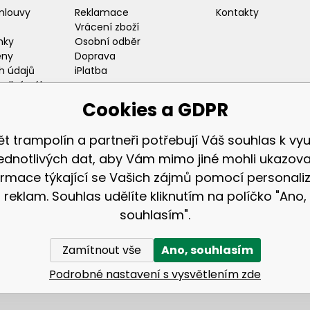
mlouvy
Reklamace
Kontakty
Vrácení zboží
nky
Osobní odběr
eny
Doprava
h údajů
iPlatba
odlný nákup
ozice
Cookies a GDPR
ět trampolín a partneři potřebují Váš souhlas k využ
jednotlivých dat, aby Vám mimo jiné mohli ukazova
ormace týkající se Vašich zájmů pomocí personali
Zákaznická sekc
reklam. Souhlas udělíte kliknutím na políčko "Ano,
Přihlášení
souhlasím".
Registrace
Zamítnout vše
Ano, souhlasím
© 2026 AGA24 s.r.o., Všechna práva vyhrazena
Tvorbu webové stránky
zajistil
BINARGON.cz
Podrobné nastavení s vysvětlením zde