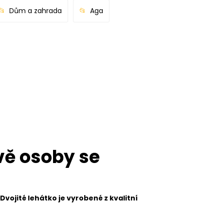
Dům a zahrada
Aga
vě osoby se
vojité lehátko je vyrobené z kvalitní