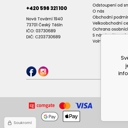
Odstoupení od s
+420 596 321 100
O nás
Obchodní podmí
Nová Tovární 1940
Velkoobchodní c
73701 Český Těšín
Ochrana osobníc
IČO: 03730689
S námi máte poh
DIČ: CZ03730689
Volné pracovní p
Sv
inf
Soukromí