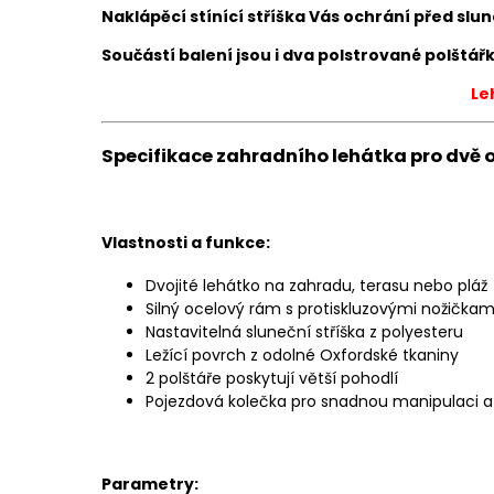
Naklápěcí stínící stříška Vás ochrání před s
Součástí balení jsou i dva polstrované polštá
Le
Specifikace zahradního lehátka pro dvě 
Vlastnosti a funkce:
Dvojité lehátko na zahradu, terasu nebo pláž
Silný ocelový rám s protiskluzovými nožičkam
Nastavitelná sluneční stříška z polyesteru
Ležící povrch z odolné Oxfordské tkaniny
2 polštáře poskytují větší pohodlí
Pojezdová kolečka pro snadnou manipulaci a
Parametry: