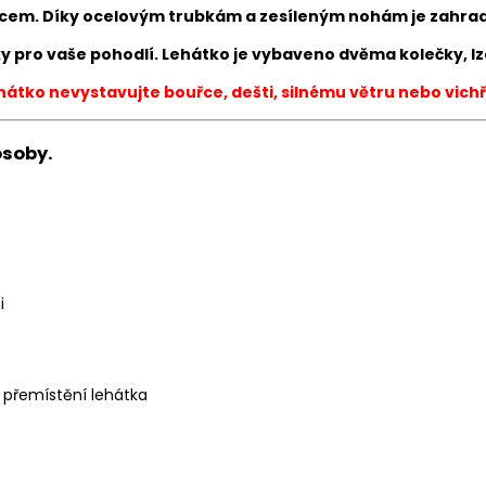
luncem. Díky ocelovým trubkám a zesíleným nohám je zahra
řky pro vaše pohodlí. Lehátko je vybaveno dvěma kolečky, 
hátko nevystavujte bouřce, dešti, silnému větru nebo vichři
osoby.
i
 přemístění lehátka