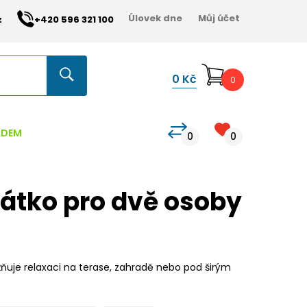
Úlovek dne
Můj účet
z
+420 596 321 100
0
Kč
0
ADEM
0
0
átko pro dvě osoby
ňuje relaxaci na terase, zahradě nebo pod širým