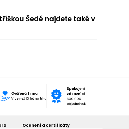
říškou Šedé najdete také v
Spokojení
Ověřená firma
zákazníci
Více než 10 let na trhu
300 000+
objednávek
ora
Ocenění a certifikáty