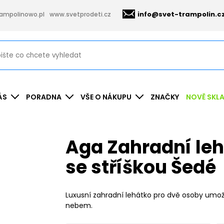
info@svet-trampolin.c
ampolinowo.pl
www.svetprodeti.cz
ÁS
PORADNA
VŠE O NÁKUPU
ZNAČKY
NOVĚ SKL
Aga Zahradní leh
se stříškou Šedé
Luxusní zahradní lehátko pro dvě osoby umož
nebem.