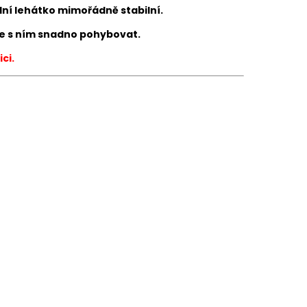
dní lehátko mimořádně stabilní.
lze s ním snadno pohybovat.
ci.