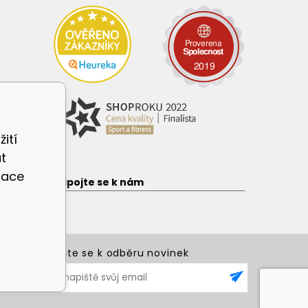
ití
t
zace
e
Připojte se k nám
Přihlašte se k odběru novinek