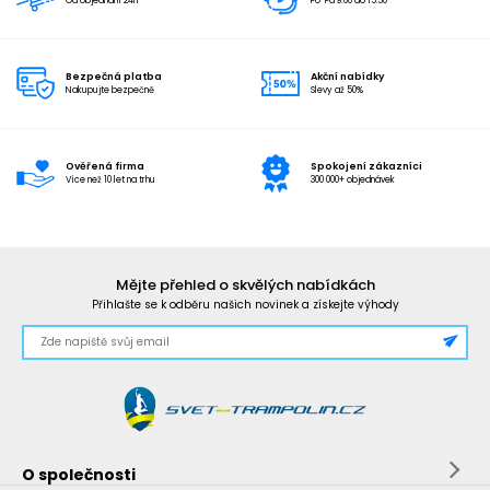
Od objednání 24h
Po-Pá 9:00 do 15:30
Bezpečná platba
Akční nabídky
Nakupujte bezpečně
Slevy až 50%
Ověřená firma
Spokojení zákazníci
Více než 10 let na trhu
300 000+ objednávek
Mějte přehled o skvělých nabídkách
Přihlašte se k odběru našich novinek a získejte výhody
O společnosti