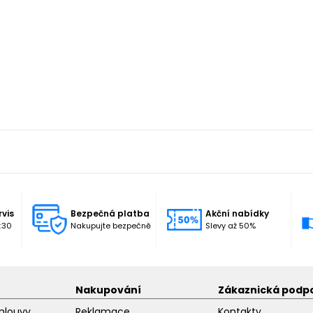
rvis
Bezpečná platba
Akční nabídky
:30
Nakupujte bezpečně
Slevy až 50%
Nakupování
Zákaznická podp
mlouvy
Reklamace
Kontakty