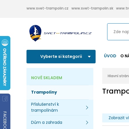
www.svet-trampolin.cz
www.svet-trampolin.sk
www.tr
ÚVOD
O N
Vyberte si kategorii
Hlavní strá
NOVĚ SKLADEM
Trampo
Trampolíny
Příslušenství k
trampolínám
FACEBOOK
Zobrazit v
Dům a zahrada