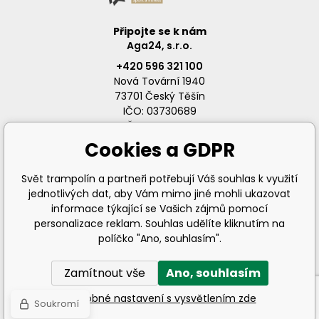
Připojte se k nám
Aga24, s.r.o.
+420 596 321 100
Nová Tovární 1940
73701 Český Těšín
IČO: 03730689
DIČ: CZ03730689
Cookies a GDPR
Svět trampolín a partneři potřebují Váš souhlas k využití
jednotlivých dat, aby Vám mimo jiné mohli ukazovat
info@svet-trampolin.cz
informace týkající se Vašich zájmů pomocí
personalizace reklam. Souhlas udělíte kliknutím na
políčko "Ano, souhlasím".
Zamítnout vše
Ano, souhlasím
© 2026 AGA24 s.r.o., Všechna práva vyhrazena
Podrobné nastavení s vysvětlením zde
Soukromí
Tvorba a pronájem eshopů
BINARGON.cz