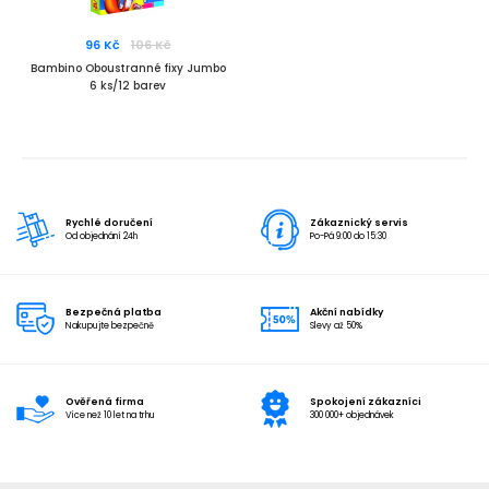
96 Kč
106 Kč
Bambino Oboustranné fixy Jumbo
6 ks/12 barev
Rychlé doručení
Zákaznický servis
Od objednání 24h
Po-Pá 9:00 do 15:30
Bezpečná platba
Akční nabídky
Nakupujte bezpečně
Slevy až 50%
Ověřená firma
Spokojení zákazníci
Více než 10 let na trhu
300 000+ objednávek