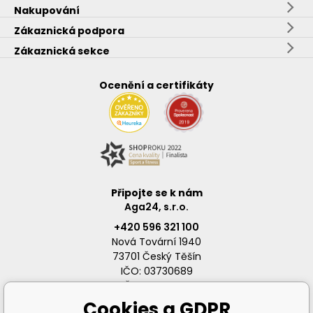
Nakupování
Zákaznická podpora
Zákaznická sekce
Ocenění a certifikáty
Připojte se k nám
Aga24, s.r.o.
+420 596 321 100
Nová Tovární 1940
73701 Český Těšín
IČO: 03730689
DIČ: CZ03730689
Cookies a GDPR