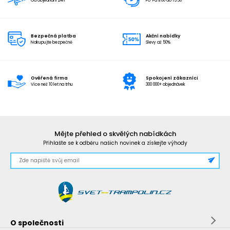
Od objednání 24h
Po-Pá 9:00 do 15:30
Bezpečná platba
Akční nabídky
Nakupujte bezpečně
Slevy až 50%
Ověřená firma
Spokojení zákazníci
Více než 10 let na trhu
300 000+ objednávek
Mějte přehled o skvělých nabídkách
Přihlašte se k odběru našich novinek a získejte výhody
O společnosti