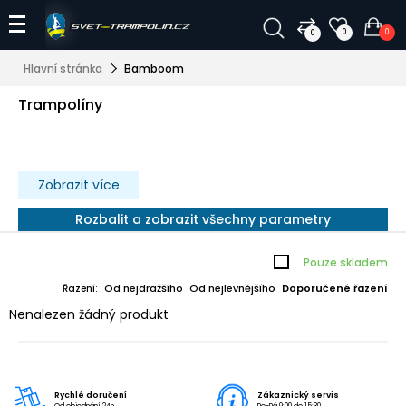
0
0
0
Hlavní stránka
Bamboom
Trampolíny
Zobrazit více
Rozbalit a zobrazit všechny parametry
Pouze skladem
Od nejdražšího
Od nejlevnějšího
Doporučené řazení
Řazení:
Nenalezen žádný produkt
Rychlé doručení
Zákaznický servis