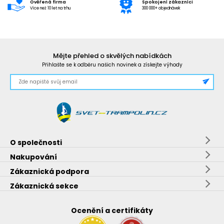
Ověřená firma
Spokojení zákazníci
Více než 10 let na trhu
300 000+ objednávek
Mějte přehled o skvělých nabídkách
Přihlašte se k odběru našich novinek a získejte výhody
O společnosti
Nakupování
Zákaznická podpora
Zákaznická sekce
Ocenění a certifikáty