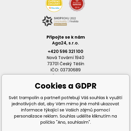
Připojte se k nám
Aga24, s.r.o.
+420 596 321 100
Nová Tovární 1940
73701 Český Těšín
IČO: 03730689
DIČ: CZ03730689
Cookies a GDPR
Svět trampolín a partneři potřebují Váš souhlas k využití
jednotlivých dat, aby Vám mimo jiné mohli ukazovat
info@svet-trampolin.cz
informace týkající se Vašich zájmů pomocí
personalizace reklam. Souhlas udělíte kliknutím na
políčko "Ano, souhlasím".