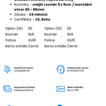
Rozměry -
vnější rozměr 9 x 9cm / montážní
otvor 60 - 65mm
Záruka -
24 měsíců
Certifikáty -
CE, Rohs
Výkon (W)
50
Výkon (W)
50
Rozměr
9x9
Rozměr
9x9
Patice
GU10
Patice
GU10
Barva svítidla
Černá
Barva svítidla
Černá
Rychlé doručení
Zákaznický servis
Od objednání 24h
Po-Pá 9:00 do 15:30
Bezpečná platba
Akční nabídky
Nakupujte bezpečně
Slevy až 50%