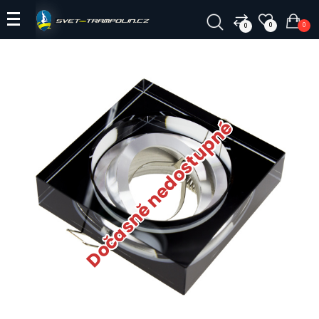
0
0
0
Dočasně nedostupné