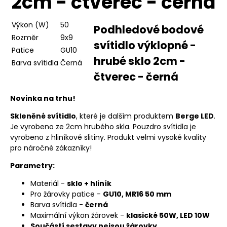
2cm - čtverec - černá
Výkon (W)
50
Podhledové bodové
Rozměr
9x9
svítidlo výklopné -
Patice
GU10
hrubé sklo 2cm -
Barva svítidla
Černá
čtverec - černá
Novinka na trhu!
Skleněné svítidlo
, které je dalším produktem
Berge LED
.
Je vyrobeno ze 2cm hrubého skla. Pouzdro svítidla je
vyrobeno z hliníkové slitiny. Produkt velmi vysoké kvality
pro náročné zákazníky!
Parametry:
Materiál -
sklo + hliník
Pro žárovky patice -
GU10, MR16 50 mm
Barva svítidla -
černá
Maximální výkon žárovek -
klasické 50W, LED 10W
Součástí sestavy nejsou žárovky