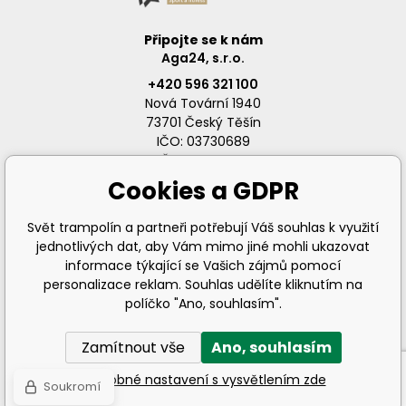
Připojte se k nám
Aga24, s.r.o.
+420 596 321 100
Nová Tovární 1940
73701 Český Těšín
IČO: 03730689
DIČ: CZ03730689
Cookies a GDPR
Svět trampolín a partneři potřebují Váš souhlas k využití
jednotlivých dat, aby Vám mimo jiné mohli ukazovat
info@svet-trampolin.cz
informace týkající se Vašich zájmů pomocí
personalizace reklam. Souhlas udělíte kliknutím na
políčko "Ano, souhlasím".
Zamítnout vše
Ano, souhlasím
© 2026 AGA24 s.r.o., Všechna práva vyhrazena
Podrobné nastavení s vysvětlením zde
Soukromí
Tvorba a pronájem eshopů
BINARGON.cz