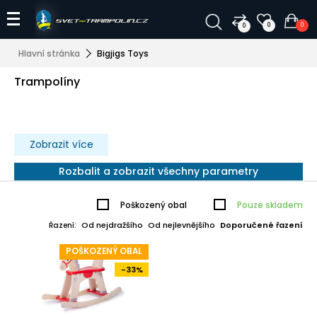
0
0
0
Hlavní stránka
Bigjigs Toys
Trampolíny
Zobrazit více
Rozbalit a zobrazit všechny parametry
Poškozený obal
Pouze skladem
Od nejdražšího
Od nejlevnějšího
Doporučené řazení
Řazení:
POŠKOZENÝ OBAL
-33%