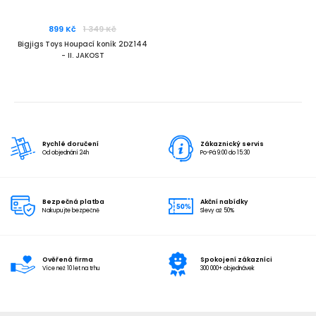
899 Kč
1 349 Kč
Bigjigs Toys Houpací koník 2DZ144
- II. JAKOST
Rychlé doručení
Zákaznický servis
Od objednání 24h
Po-Pá 9:00 do 15:30
Bezpečná platba
Akční nabídky
Nakupujte bezpečně
Slevy až 50%
Ověřená firma
Spokojení zákazníci
Více než 10 let na trhu
300 000+ objednávek