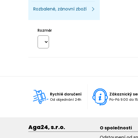
Rozbalené, zánovní zboží
Rozměr
Rychlé doručení
Zákaznický se
Od objednání 24h
Po-Pá 9:00 do 15
Aga24, s.r.o.
O společnosti
Odstoupení od s