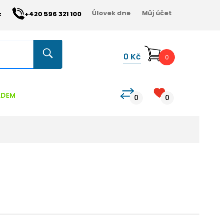
Úlovek dne
Můj účet
z
+420 596 321 100
0
Kč
0
ADEM
0
0