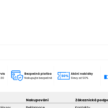
rvis
Bezpečná platba
Akční nabídky
:30
Nakupujte bezpečně
Slevy až 50%
Nakupování
Zákaznická podp
mlouvy
Reklamace
Kontakty