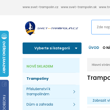
www.svet-trampolin.cz
www.svet-trampolin.sk
www.tr
ÚVOD
O N
Vyberte si kategorii
Hlavní strá
NOVĚ SKLADEM
Trampo
Trampolíny
Příslušenství k
trampolínám
FACEBOOK
Zobrazit v
Dům a zahrada