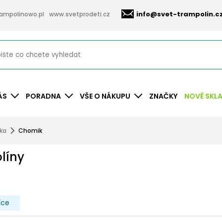
info@svet-trampolin.c
ampolinowo.pl
www.svetprodeti.cz
ÁS
PORADNA
VŠE O NÁKUPU
ZNAČKY
NOVĚ SKL
nka
Chomik
líny
íce