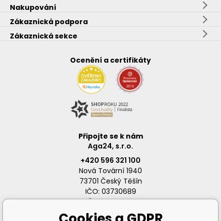
Nakupování
Zákaznická podpora
Zákaznická sekce
Ocenění a certifikáty
Připojte se k nám
Aga24, s.r.o.
+420 596 321 100
Nová Tovární 1940
73701 Český Těšín
IČO: 03730689
DIČ: CZ03730689
Cookies a GDPR