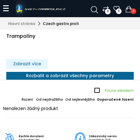
0
0
0
Hlavní stránka
Czech gastro profi
Trampolíny
Zobrazit více
Rozbalit a zobrazit všechny parametry
Pouze skladem
Od nejdražšího
Od nejlevnějšího
Doporučené řazení
Řazení:
Nenalezen žádný produkt
Rychlé doručení
Zákaznický servis