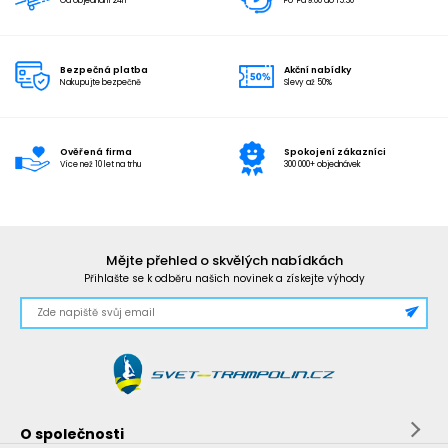
Od objednání 24h
Po-Pá 9:00 do 15:30
Bezpečná platba
Akční nabídky
Nakupujte bezpečně
Slevy až 50%
Ověřená firma
Spokojení zákazníci
Více než 10 let na trhu
300 000+ objednávek
Mějte přehled o skvělých nabídkách
Přihlašte se k odběru našich novinek a získejte výhody
O společnosti