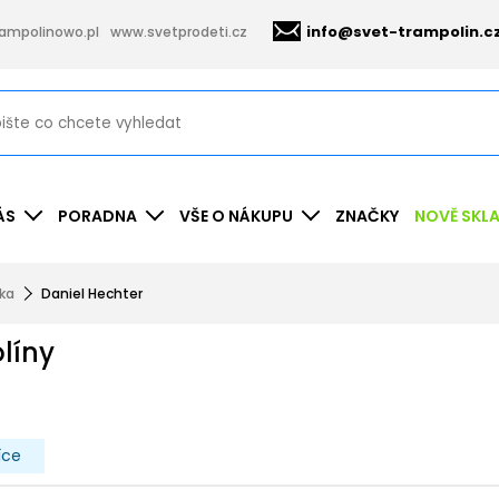
info@svet-trampolin.c
ampolinowo.pl
www.svetprodeti.cz
ÁS
PORADNA
VŠE O NÁKUPU
ZNAČKY
NOVĚ SKL
nka
Daniel Hechter
líny
íce