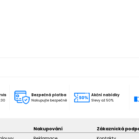
rvis
Bezpečná platba
Akční nabídky
:30
Nakupujte bezpečně
Slevy až 50%
Nakupování
Zákaznická podp
mlouvy
Reklamace
Kontakty