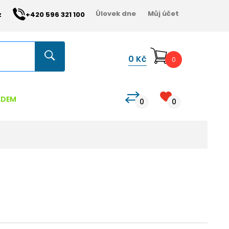
Úlovek dne
Můj účet
z
+420 596 321 100
0
Kč
0
ADEM
0
0