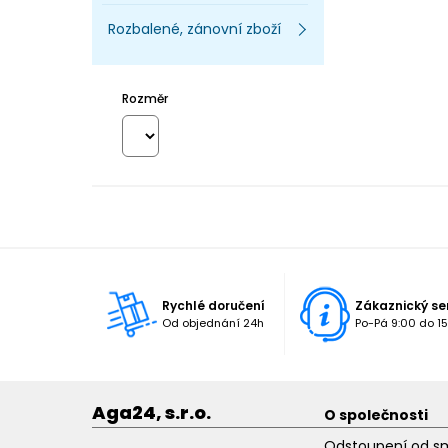
Rozbalené, zánovní zboží
Rozměr
Rychlé doručení
Zákaznický se
Od objednání 24h
Po-Pá 9:00 do 15
Aga24, s.r.o.
O společnosti
Odstoupení od s