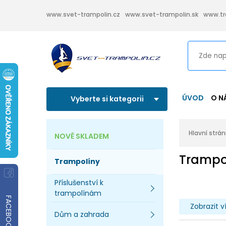
www.svet-trampolin.cz
www.svet-trampolin.sk
www.tr
ÚVOD
O N
Vyberte si kategorii
Hlavní strá
NOVĚ SKLADEM
Trampo
Trampolíny
Příslušenství k
trampolínám
FACEBOOK
Zobrazit v
Dům a zahrada