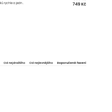
Praktická jednorázová bomba helia, pomocí které nafouknete až 30 balónků rychle a jednoduše. Láhev helia je nevratná, slouží na jedno použití, avšak balení je recyklovatelné.
749 Kč
Od nejdražšího
Od nejlevnějšího
Doporučené řazení