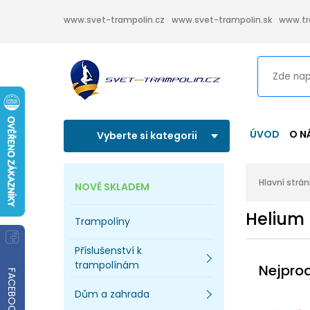
www.svet-trampolin.cz
www.svet-trampolin.sk
www.tr
ÚVOD
O N
Vyberte si kategorii
Hlavní strá
NOVĚ SKLADEM
Helium
Trampolíny
Příslušenství k
trampolínám
Nejpro
FACEBOOK
Dům a zahrada