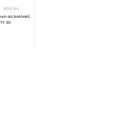
č
899 Kč
ium do balónků
TY 30