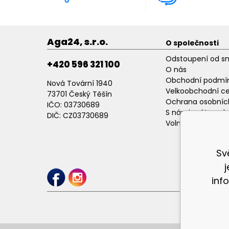
Aga24, s.r.o.
O společnosti
Odstoupení od s
+420 596 321 100
O nás
Obchodní podmí
Nová Tovární 1940
Velkoobchodní c
73701 Český Těšín
Ochrana osobníc
IČO: 03730689
S námi máte poh
DIČ: CZ03730689
Volné pracovní p
Sv
inf