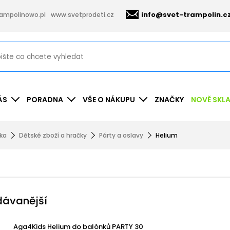
info@svet-trampolin.c
ampolinowo.pl
www.svetprodeti.cz
ÁS
PORADNA
VŠE O NÁKUPU
ZNAČKY
NOVĚ SKL
nka
Dětské zboží a hračky
Párty a oslavy
Helium
dávanější
Aga4Kids Helium do balónků PARTY 30