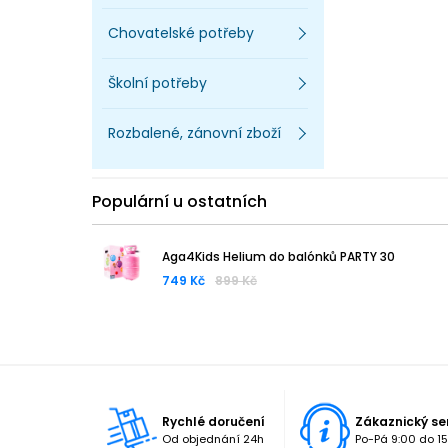
Chovatelské potřeby
Školní potřeby
Rozbalené, zánovní zboží
Populární u ostatních
Aga4Kids Helium do balónků PARTY 30
749 Kč
899 Kč
Rychlé doručení
Zákaznický se
Od objednání 24h
Po-Pá 9:00 do 15