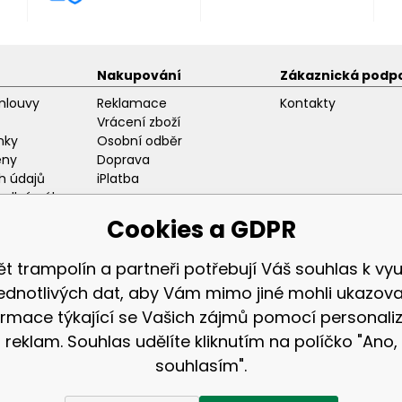
Nakupování
Zákaznická podp
mlouvy
Reklamace
Kontakty
Vrácení zboží
nky
Osobní odběr
eny
Doprava
h údajů
iPlatba
odlný nákup
ozice
Cookies a GDPR
ět trampolín a partneři potřebují Váš souhlas k využ
jednotlivých dat, aby Vám mimo jiné mohli ukazova
ormace týkající se Vašich zájmů pomocí personali
Zákaznická sekc
reklam. Souhlas udělíte kliknutím na políčko "Ano,
Přihlášení
souhlasím".
Registrace