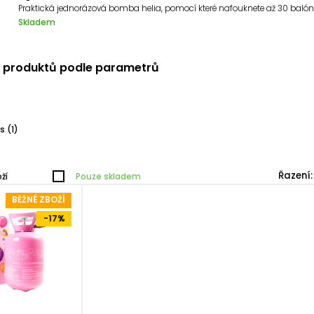
Skladem
í produktů podle parametrů
s
(1)
Řazení:
ží
Pouze skladem
BĚŽNÉ ZBOŽÍ
-17%