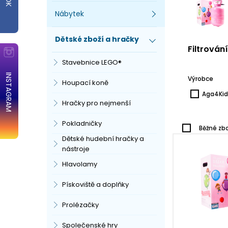
Nábytek
Dětské zboží a hračky
Filtrován
Stavebnice LEGO®
INSTAGRAM
Výrobce
Houpací koně
Aga4Kid
Hračky pro nejmenší
Pokladničky
Běžné zbo
Dětské hudební hračky a
nástroje
Hlavolamy
Pískoviště a doplňky
Prolézačky
Společenské hry