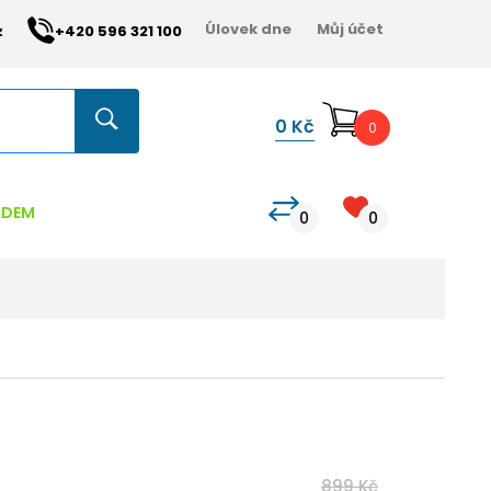
Úlovek dne
Můj účet
z
+420 596 321 100
0
Kč
0
ADEM
0
0
899 Kč