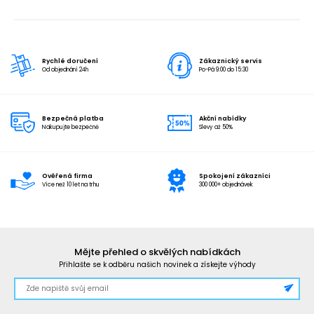
Rychlé doručení
Zákaznický servis
Od objednání 24h
Po-Pá 9:00 do 15:30
Bezpečná platba
Akční nabídky
Nakupujte bezpečně
Slevy až 50%
Ověřená firma
Spokojení zákazníci
Více než 10 let na trhu
300 000+ objednávek
Mějte přehled o skvělých nabídkách
Přihlašte se k odběru našich novinek a získejte výhody