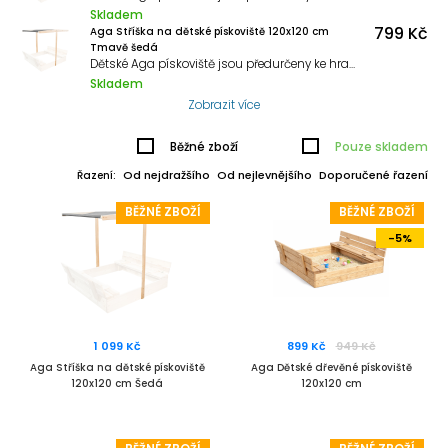
Skladem
799 Kč
Aga Stříška na dětské pískoviště 120x120 cm
Tmavě šedá
Dětské Aga pískoviště jsou předurčeny ke hraní, objevování a podporují dětskou fantazii.
Skladem
Zobrazit více
Běžné zboží
Pouze skladem
Od nejdražšího
Od nejlevnějšího
Doporučené řazení
Řazení:
BĚŽNÉ ZBOŽÍ
BĚŽNÉ ZBOŽÍ
-5%
1 099 Kč
899 Kč
949 Kč
Aga Stříška na dětské pískoviště
Aga Dětské dřevěné pískoviště
120x120 cm Šedá
120x120 cm