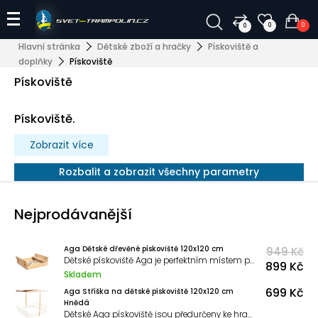
0
0
0
Hlavní stránka
Dětské zboží a hračky
Pískoviště a
doplňky
Pískoviště
Pískoviště
Pískoviště.
Zobrazit více
Rozbalit a zobrazit všechny parametry
Nejprodávanější
Aga Dětské dřevěné pískoviště 120x120 cm
949 Kč
Dětské pískoviště Aga je perfektním místem pro každodenní dobrodružství, rozvoj fantazie a aktivní hru na čerstvém vzduchu.
899 Kč
Skladem
699 Kč
Aga Stříška na dětské pískoviště 120x120 cm
Hnědá
Dětské Aga pískoviště jsou předurčeny ke hraní, objevování a podporují dětskou fantazii.