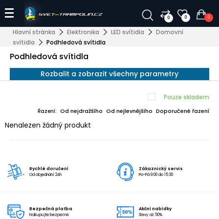
0
0
0
Hlavní stránka
Elektronika
LED svítidla
Domovní
svítidla
Podhledová svítidla
Podhledová svítidla
Rozbalit a zobrazit všechny parametry
Pouze skladem
Od nejdražšího
Od nejlevnějšího
Doporučené řazení
Řazení:
Nenalezen žádný produkt
Rychlé doručení
Zákaznický servis
Od objednání 24h
Po-Pá 9:00 do 15:30
Bezpečná platba
Akční nabídky
Nakupujte bezpečně
Slevy až 50%