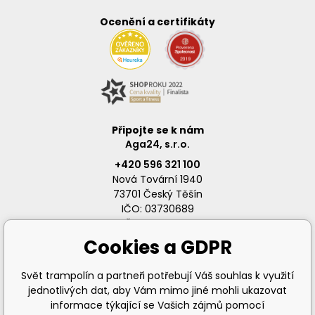
Ocenění a certifikáty
Připojte se k nám
Aga24, s.r.o.
+420 596 321 100
Nová Tovární 1940
73701 Český Těšín
IČO: 03730689
DIČ: CZ03730689
Cookies a GDPR
Svět trampolín a partneři potřebují Váš souhlas k využití
jednotlivých dat, aby Vám mimo jiné mohli ukazovat
info@svet-trampolin.cz
informace týkající se Vašich zájmů pomocí