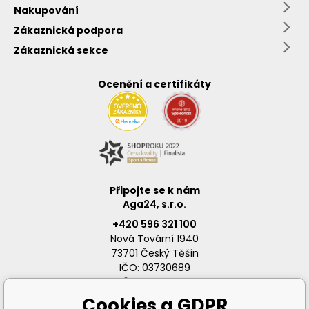
Nakupování
Zákaznická podpora
Zákaznická sekce
Ocenění a certifikáty
Připojte se k nám
Aga24, s.r.o.
+420 596 321 100
Nová Tovární 1940
73701 Český Těšín
IČO: 03730689
DIČ: CZ03730689
Cookies a GDPR