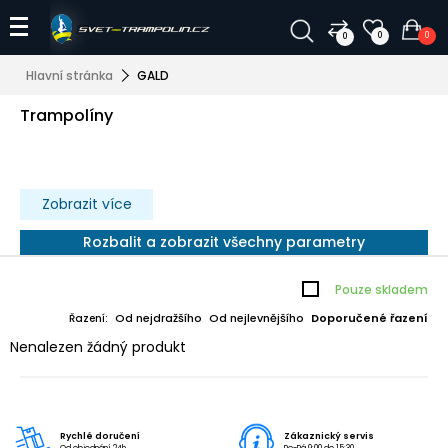
0
0
0
Hlavní stránka
GALD
Trampolíny
Zobrazit více
Rozbalit a zobrazit všechny parametry
Pouze skladem
Od nejdražšího
Od nejlevnějšího
Doporučené řazení
Řazení:
Nenalezen žádný produkt
Rychlé doručení
Zákaznický servis