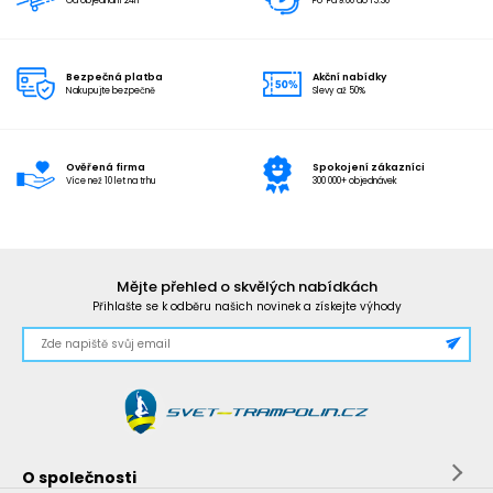
Od objednání 24h
Po-Pá 9:00 do 15:30
Bezpečná platba
Akční nabídky
Nakupujte bezpečně
Slevy až 50%
Ověřená firma
Spokojení zákazníci
Více než 10 let na trhu
300 000+ objednávek
Mějte přehled o skvělých nabídkách
Přihlašte se k odběru našich novinek a získejte výhody
O společnosti