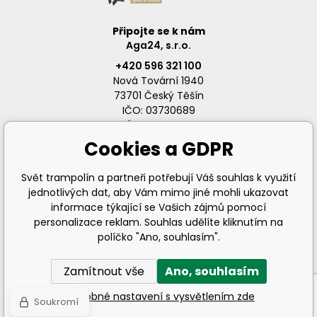
Připojte se k nám
Aga24, s.r.o.
+420 596 321 100
Nová Tovární 1940
73701 Český Těšín
IČO: 03730689
DIČ: CZ03730689
Cookies a GDPR
Svět trampolín a partneři potřebují Váš souhlas k využití
jednotlivých dat, aby Vám mimo jiné mohli ukazovat
info@svet-trampolin.cz
informace týkající se Vašich zájmů pomocí
personalizace reklam. Souhlas udělíte kliknutím na
políčko "Ano, souhlasím".
Zamítnout vše
Ano, souhlasím
© 2026 AGA24 s.r.o., Všechna práva vyhrazena
Podrobné nastavení s vysvětlením zde
Soukromí
Tvorba a pronájem eshopů
BINARGON.cz