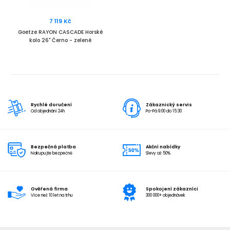
7 119 Kč
Goetze RAYON CASCADE Horské
kolo 26" Černo - zelené
Rychlé doručení
Zákaznický servis
Od objednání 24h
Po-Pá 9:00 do 15:30
Bezpečná platba
Akční nabídky
Nakupujte bezpečně
Slevy až 50%
Ověřená firma
Spokojení zákazníci
Více než 10 let na trhu
300 000+ objednávek