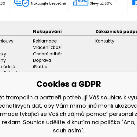
:30
Nakupujte bezpečně
Slevy až 50%
Nakupování
Zákaznická podp
mlouvy
Reklamace
Kontakty
Vrácení zboží
nky
Osobní odběr
eny
Doprava
h údajů
iPlatba
odlný nákup
ozice
Cookies a GDPR
ět trampolín a partneři potřebují Váš souhlas k využ
jednotlivých dat, aby Vám mimo jiné mohli ukazova
ormace týkající se Vašich zájmů pomocí personali
Zákaznická sekc
reklam. Souhlas udělíte kliknutím na políčko "Ano,
Přihlášení
souhlasím".
Registrace