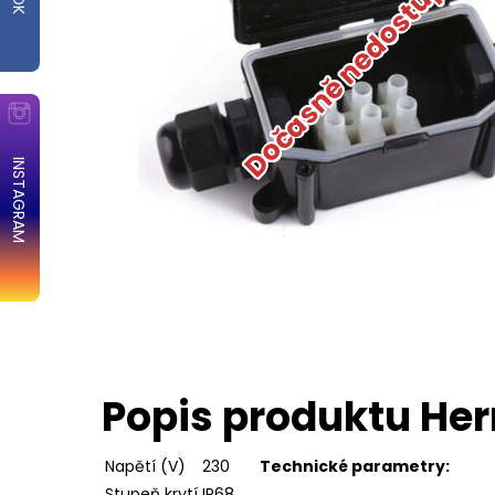
Dočasně nedostupné
INSTAGRAM
Popis produktu Her
Napětí (V)
230
Technické parametry:
Stupeň krytí
IP68