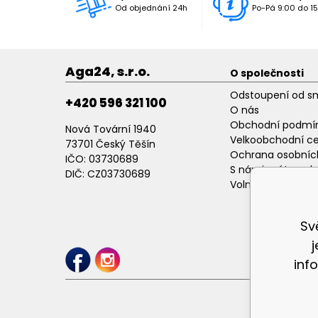
Od objednání 24h
Po-Pá 9:00 do 15
Aga24, s.r.o.
O společnosti
Odstoupení od s
+420 596 321 100
O nás
Obchodní podmí
Nová Tovární 1940
Velkoobchodní c
73701 Český Těšín
Ochrana osobníc
IČO: 03730689
S námi máte poh
DIČ: CZ03730689
Volné pracovní p
Sv
inf