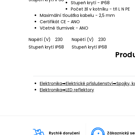
Stupeň krytí - IP68
Počet žil v kotníku - tři L N PE
Maximální tloušťka kabelu - 2,5 mm
Certifikát CE - ANO
Včetně tlumivek - ANO
Napětí (V)
230
Napětí (V)
230
Stupeň krytí
IP68
Stupeň krytí
IP68
Produ
Elektronika
Elektrické příslušenství
Spojky, 
Elektronika
LED reflektory
Rychlé doručení
Zákaznický se