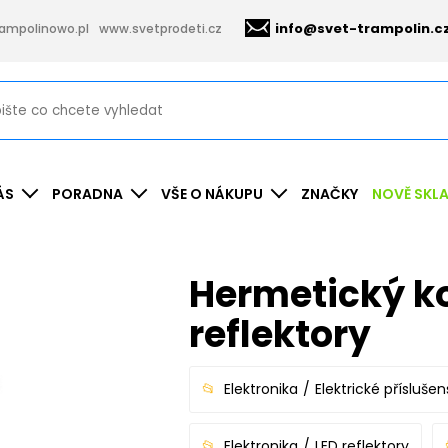
info@svet-trampolin.c
ampolinowo.pl
www.svetprodeti.cz
ÁS
PORADNA
VŠE O NÁKUPU
ZNAČKY
NOVĚ SKL
Hermetický ko
reflektory
Elektronika
Elektrické příslušen
Elektronika
LED reflektory