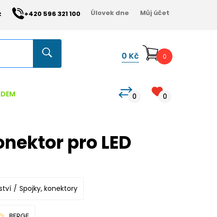
Úlovek dne
Můj účet
z
+420 596 321 100
0
Kč
0
ADEM
0
0
nektor pro LED
ství
Spojky, konektory
BERGE