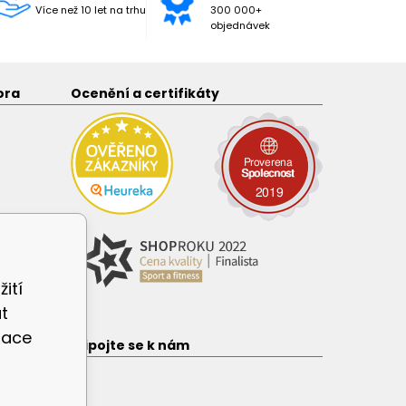
Více než 10 let na trhu
300 000+
objednávek
ora
Ocenění a certifikáty
ití
t
zace
e
Připojte se k nám