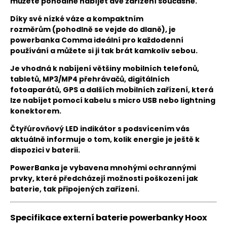
můžete pohodlně nabíjet dvě zařízení současně.
Díky své nízké váze a kompaktním
rozměrům (pohodlně se vejde do dlaně), je
p
owerbanka Comma
ideální pro každodenní
používání a můžete si ji tak brát kamkoliv sebou.
Je vhodná k nabíjení většiny mobilních telefonů,
tabletů, MP3/MP4 přehrávačů, digitálních
fotoaparátů, GPS a dalších mobilních zařízení, která
lze nabíjet pomocí kabelu s micro USB nebo lightning
konektorem.
Čtyřúrovňový
LED indikátor s podsvícením vás
aktuálně informuje o tom, kolik energie je ještě k
dispozici v baterii.
PowerBanka je vybavena mnohými ochrannými
prvky, které předcházejí možnosti poškození jak
baterie, tak připojených zařízení.
Specifikace externí baterie powerbanky Hoox