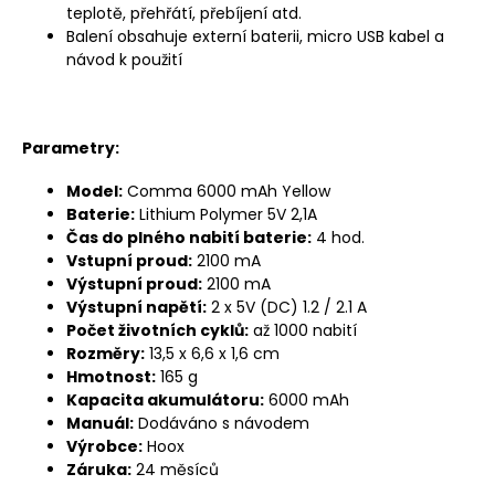
teplotě, přehřátí, přebíjení atd.
Balení obsahuje externí baterii, micro USB kabel a
návod k použití
Parametry:
Model:
Comma 6000 mAh Yellow
Baterie:
Lithium Polymer 5V 2,1A
Čas do plného nabití baterie:
4 hod.
Vstupní proud:
2100 mA
Výstupní proud:
2100 mA
Výstupní napětí:
2 x 5V (DC) 1.2 / 2.1 A
Počet životních cyklů:
až 1000 nabití
Rozměry:
13,5 x 6,6 x 1,6 cm
Hmotnost:
165 g
Kapacita akumulátoru:
6000 mAh
Manuál:
Dodáváno s návodem
Výrobce:
Hoox
Záruka:
24 měsíců