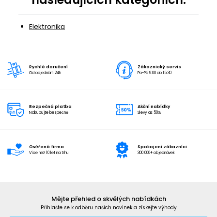
Elektronika
Rychlé doručení
Zákaznický servis
Od objednání 24h
Po-Pá 9:00 do 15:30
Bezpečná platba
Akční nabídky
Nakupujte bezpečně
Slevy až 50%
Ověřená firma
Spokojení zákazníci
Více než 10 let na trhu
300 000+ objednávek
Mějte přehled o skvělých nabídkách
Přihlašte se k odběru našich novinek a získejte výhody