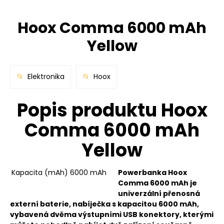
Hoox Comma 6000 mAh
Yellow
Elektronika
Hoox
Popis produktu Hoox
Comma 6000 mAh
Yellow
Kapacita (mAh)
6000 mAh
Powerbanka Hoox
Comma 6000 mAh je
univerzální přenosná
externí baterie, nabíječka s kapacitou
6000 mAh,
vybavená dvěma výstupními USB konektory, kterými