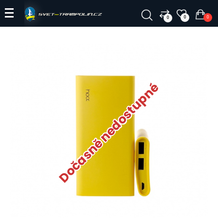
0
0
0
Dočasně nedostupné