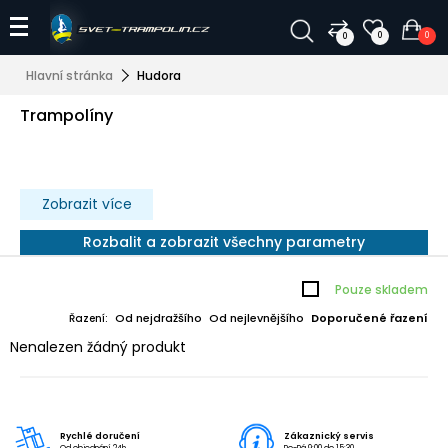
0
0
0
Hlavní stránka
Hudora
Trampolíny
Zobrazit více
Rozbalit a zobrazit všechny parametry
Pouze skladem
Od nejdražšího
Od nejlevnějšího
Doporučené řazení
Řazení:
Nenalezen žádný produkt
Rychlé doručení
Zákaznický servis