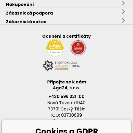
Nakupování
Zákaznická podpora
Zákaznická sekce
Ocenění a certifikáty
Připojte se k nám
Aga24, s.r.o.
+420 596 321 100
Nová Tovární 1940
73701 Český Těšín
IČO: 03730689
DIČ: CZ03730689
Cookies a GDPR