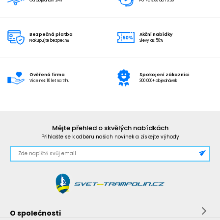
Od objednání 24h
Po-Pá 9:00 do 15:30
Bezpečná platba
Akční nabídky
Nakupujte bezpečně
Slevy až 50%
Ověřená firma
Spokojení zákazníci
Více než 10 let na trhu
300 000+ objednávek
Mějte přehled o skvělých nabídkách
Přihlašte se k odběru našich novinek a získejte výhody
O společnosti