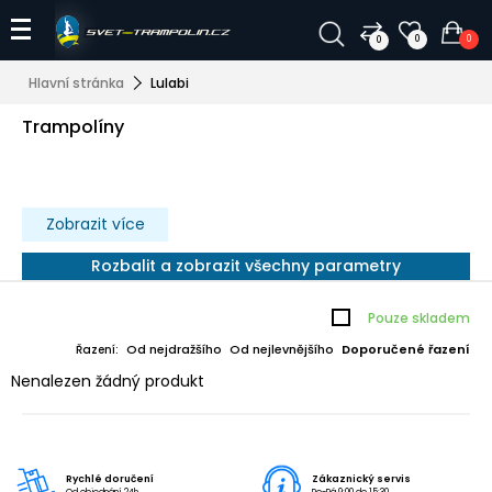
0
0
0
Hlavní stránka
Lulabi
Trampolíny
Zobrazit více
Rozbalit a zobrazit všechny parametry
Pouze skladem
Od nejdražšího
Od nejlevnějšího
Doporučené řazení
Řazení:
Nenalezen žádný produkt
Rychlé doručení
Zákaznický servis