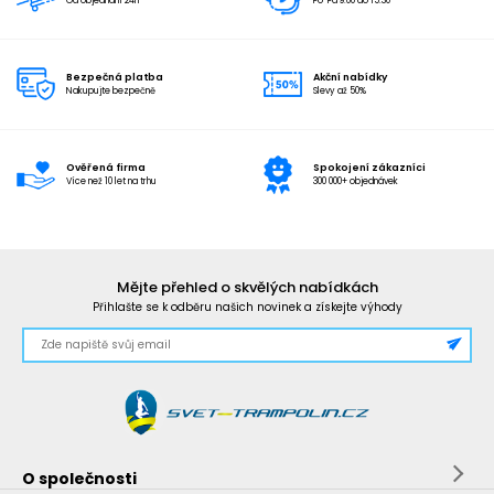
Od objednání 24h
Po-Pá 9:00 do 15:30
Bezpečná platba
Akční nabídky
Nakupujte bezpečně
Slevy až 50%
Ověřená firma
Spokojení zákazníci
Více než 10 let na trhu
300 000+ objednávek
Mějte přehled o skvělých nabídkách
Přihlašte se k odběru našich novinek a získejte výhody
O společnosti