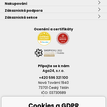
Nakupování
Zákaznická podpora
Zákaznická sekce
Ocenění a certifikáty
Připojte se k nám
Aga24, s.r.o.
+420 596 321 100
Nová Tovární 1940
73701 Český Těšín
IČO: 03730689
DIČ: CZ03730689
Cookies a GDPR