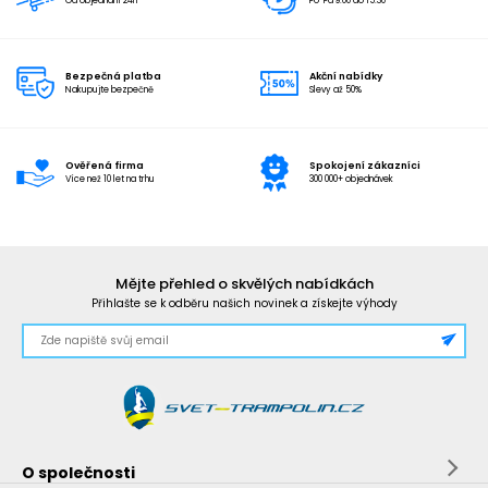
Od objednání 24h
Po-Pá 9:00 do 15:30
Bezpečná platba
Akční nabídky
Nakupujte bezpečně
Slevy až 50%
Ověřená firma
Spokojení zákazníci
Více než 10 let na trhu
300 000+ objednávek
Mějte přehled o skvělých nabídkách
Přihlašte se k odběru našich novinek a získejte výhody
O společnosti