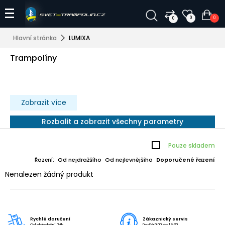
0
0
0
Hlavní stránka
LUMIXA
Trampolíny
Zobrazit více
Rozbalit a zobrazit všechny parametry
Pouze skladem
Od nejdražšího
Od nejlevnějšího
Doporučené řazení
Řazení:
Nenalezen žádný produkt
Rychlé doručení
Zákaznický servis