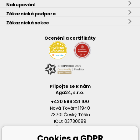
Nakupování
Zákaznická podpora
Zákaznická sekce
Ocenění a certifikáty
Připojte se k nám
Aga24, s.r.o.
+420 596 321 100
Nová Tovární 1940
73701 Český Těšín
IČO: 03730689
DIČ: CZ03730689
Cookies a GDPR