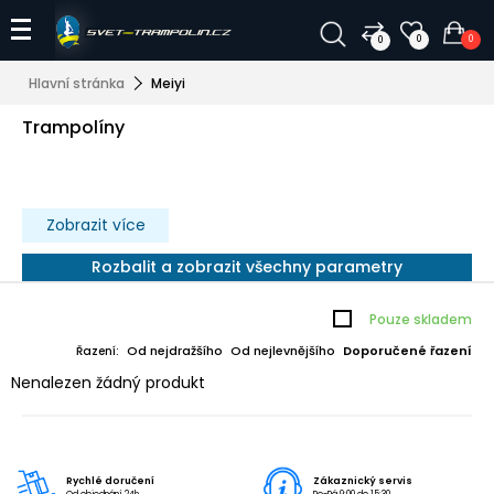
0
0
0
Hlavní stránka
Meiyi
Trampolíny
Zobrazit více
Rozbalit a zobrazit všechny parametry
Pouze skladem
Od nejdražšího
Od nejlevnějšího
Doporučené řazení
Řazení:
Nenalezen žádný produkt
Rychlé doručení
Zákaznický servis