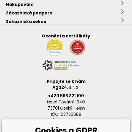
Nakupování
Zákaznická podpora
Zákaznická sekce
Ocenění a certifikáty
Připojte se k nám
Aga24, s.r.o.
+420 596 321 100
Nová Tovární 1940
73701 Český Těšín
IČO: 03730689
DIČ: CZ03730689
Cookies a GDPR