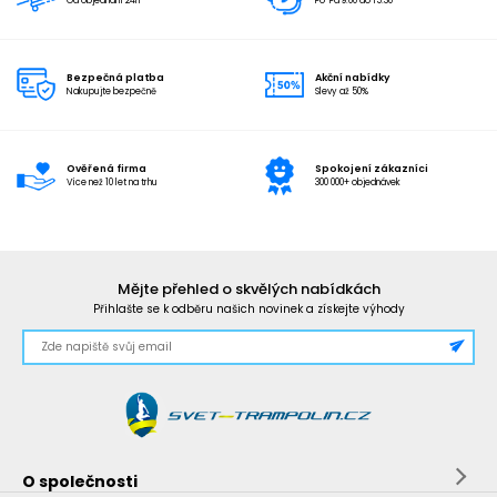
Od objednání 24h
Po-Pá 9:00 do 15:30
Bezpečná platba
Akční nabídky
Nakupujte bezpečně
Slevy až 50%
Ověřená firma
Spokojení zákazníci
Více než 10 let na trhu
300 000+ objednávek
Mějte přehled o skvělých nabídkách
Přihlašte se k odběru našich novinek a získejte výhody
O společnosti