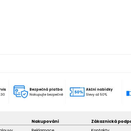
rvis
Bezpečná platba
Akční nabídky
:30
Nakupujte bezpečně
Slevy až 50%
Nakupování
Zákaznická podp
mlouvy
Reklamace
Kontakty