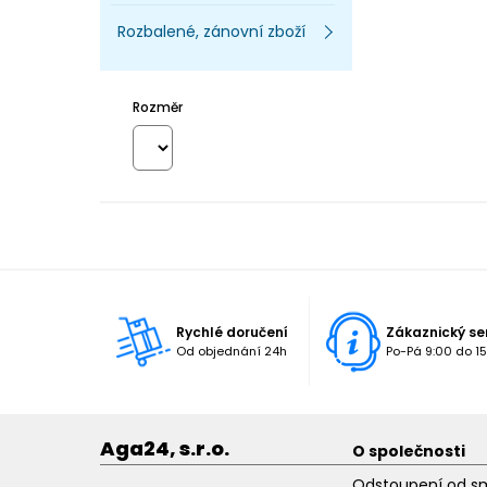
Rozbalené, zánovní zboží
Rozměr
Rychlé doručení
Zákaznický se
Od objednání 24h
Po-Pá 9:00 do 15
Aga24, s.r.o.
O společnosti
Odstoupení od s