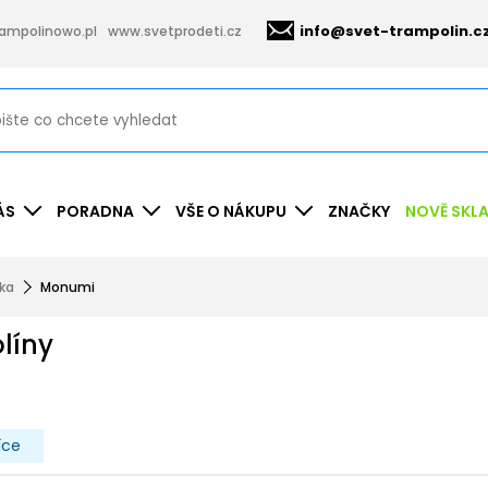
info@svet-trampolin.c
ampolinowo.pl
www.svetprodeti.cz
ÁS
PORADNA
VŠE O NÁKUPU
ZNAČKY
NOVĚ SKL
nka
Monumi
líny
íce