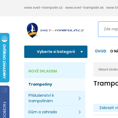
www.svet-trampolin.cz
www.svet-trampolin.sk
www.tr
ÚVOD
O N
Vyberte si kategorii
Hlavní strá
NOVĚ SKLADEM
Trampo
Trampolíny
Příslušenství k
trampolínám
FACEBOOK
Zobrazit v
Dům a zahrada