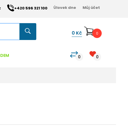
Úlovek dne
Můj účet
z
+420 596 321 100
0
Kč
0
ADEM
0
0