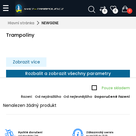
0
0
0
Hlavní stránka
NEWGENE
Trampolíny
Zobrazit více
Rozbalit a zobrazit všechny parametry
Pouze skladem
Od nejdražšího
Od nejlevnějšího
Doporučené řazení
Řazení:
Nenalezen žádný produkt
Rychlé doručení
Zákaznický servis