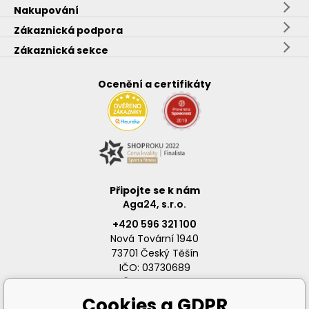
Nakupování
Zákaznická podpora
Zákaznická sekce
Ocenění a certifikáty
Připojte se k nám
Aga24, s.r.o.
+420 596 321 100
Nová Tovární 1940
73701 Český Těšín
IČO: 03730689
DIČ: CZ03730689
Cookies a GDPR