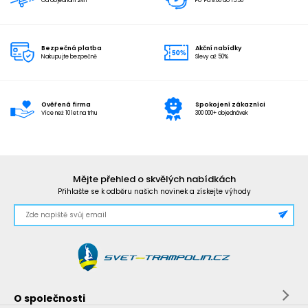
Od objednání 24h
Po-Pá 9:00 do 15:30
Bezpečná platba
Akční nabídky
Nakupujte bezpečně
Slevy až 50%
Ověřená firma
Spokojení zákazníci
Více než 10 let na trhu
300 000+ objednávek
Mějte přehled o skvělých nabídkách
Přihlašte se k odběru našich novinek a získejte výhody
O společnosti