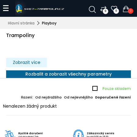
0
0
0
Hlavní stránka
Playboy
Trampolíny
Zobrazit více
Rozbalit a zobrazit všechny parametry
Pouze skladem
Od nejdražšího
Od nejlevnějšího
Doporučené řazení
Řazení:
Nenalezen žádný produkt
Rychlé doručení
Zákaznický servis