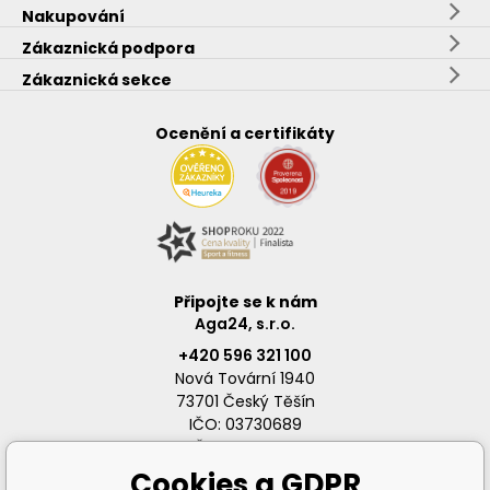
Nakupování
Zákaznická podpora
Zákaznická sekce
Ocenění a certifikáty
Připojte se k nám
Aga24, s.r.o.
+420 596 321 100
Nová Tovární 1940
73701 Český Těšín
IČO: 03730689
DIČ: CZ03730689
Cookies a GDPR