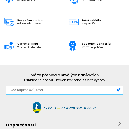
Od objednání 24h
Po-Pá 9:00 do 15:30
Bezpečná platba
Akční nabídky
Nakupujte bezpečně
Slevy až 50%
Ověřená firma
Spokojení zákazníci
Více než 10 let na trhu
300 000+ objednávek
Mějte přehled o skvělých nabídkách
Přihlašte se k odběru našich novinek a získejte výhody
O společnosti