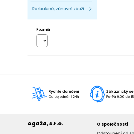
Rozbalené, zánovní zboží
Rozměr
Rychlé doručení
Zákaznický se
Od objednání 24h
Po-Pá 9:00 do 15
Aga24, s.r.o.
O společnosti
Odstoupení od s