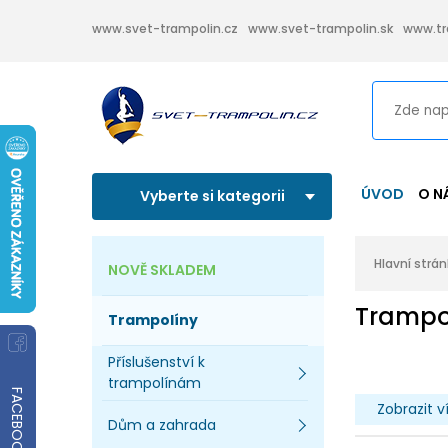
www.svet-trampolin.cz
www.svet-trampolin.sk
www.tr
ÚVOD
O N
Vyberte si kategorii
Hlavní strá
NOVĚ SKLADEM
Trampo
Trampolíny
Příslušenství k
trampolínám
FACEBOOK
Zobrazit v
Dům a zahrada