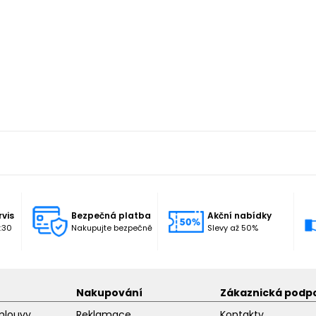
rvis
Bezpečná platba
Akční nabídky
:30
Nakupujte bezpečně
Slevy až 50%
Nakupování
Zákaznická podp
mlouvy
Reklamace
Kontakty