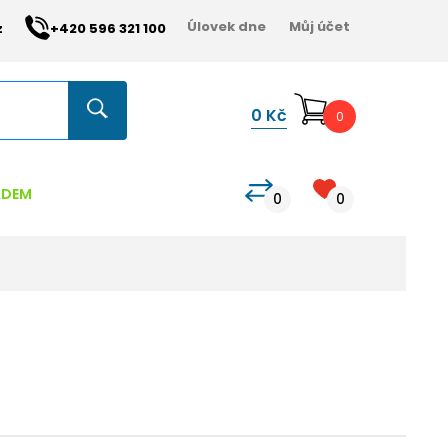
Úlovek dne
Můj účet
z
+420 596 321 100
0
Kč
0
ADEM
0
0