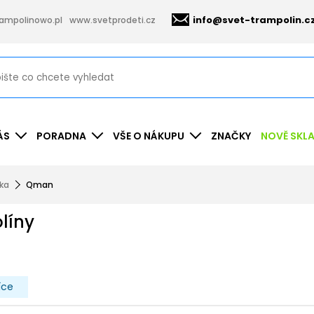
info@svet-trampolin.c
ampolinowo.pl
www.svetprodeti.cz
ÁS
PORADNA
VŠE O NÁKUPU
ZNAČKY
NOVĚ SKL
nka
Qman
líny
íce