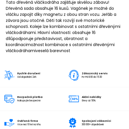
Tato dřevěná vláčkodráha zajišťuje skvělou zábavu!
Dřevěná sada obsahuje 16 kusů. Vagónek je možné do
vláčku zapojit díky magnetu z obou stran vozu. Jeřáb a
závora jsou otočné. Děti tak rozvíjí své motorické
schopnosti. Koleje lze kombinovat s ostatními dřevěnými
vláčkodráhami. Hlavní vlastnosti: obsahuje 16
dílůpodporuje představivost, obratnost a
koordinacimožnost kombinace s ostatními dřevěnými
vláčkodráhamiveselá barevnost
Rychlé doručení
Zákaznický servis
Od objednání 24h
Po-Pá 9:00 do 15:30
Bezpečná platba
Akční nabídky
Nakupujte bezpečně
Slevy až 50%
Ověřená firma
Spokojení zákazníci
Více než 10 let na trhu
300 000+ objednávek