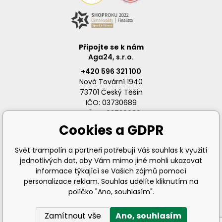
Připojte se k nám
Aga24, s.r.o.
+420 596 321 100
Nová Tovární 1940
73701 Český Těšín
IČO: 03730689
DIČ: CZ03730689
Cookies a GDPR
Svět trampolín a partneři potřebují Váš souhlas k využití
jednotlivých dat, aby Vám mimo jiné mohli ukazovat
info@svet-trampolin.cz
informace týkající se Vašich zájmů pomocí
personalizace reklam. Souhlas udělíte kliknutím na
políčko "Ano, souhlasím".
Zamítnout vše
Ano, souhlasím