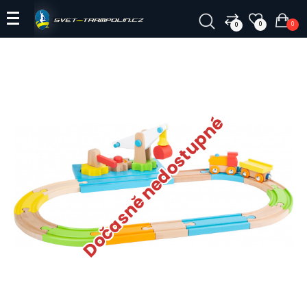
0
0
0
Dočasně nedostupné