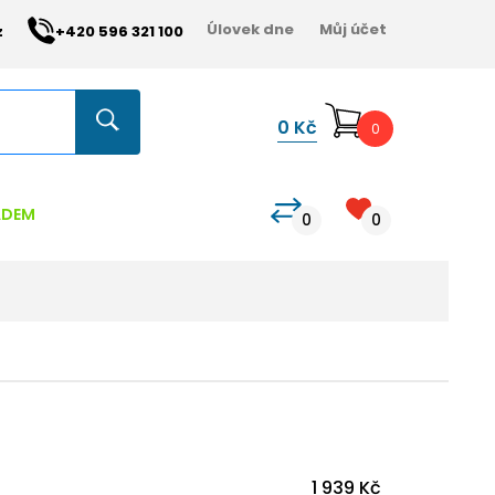
Úlovek dne
Můj účet
z
+420 596 321 100
0
Kč
0
ADEM
0
0
1 939 Kč