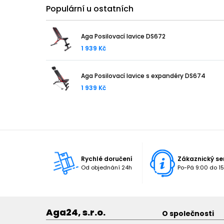
Populární u ostatních
Aga Posilovací lavice DS672
1 939 Kč
Aga Posilovací lavice s expandéry DS674
1 939 Kč
Rychlé doručení
Zákaznický se
Od objednání 24h
Po-Pá 9:00 do 15
Aga24, s.r.o.
O společnosti