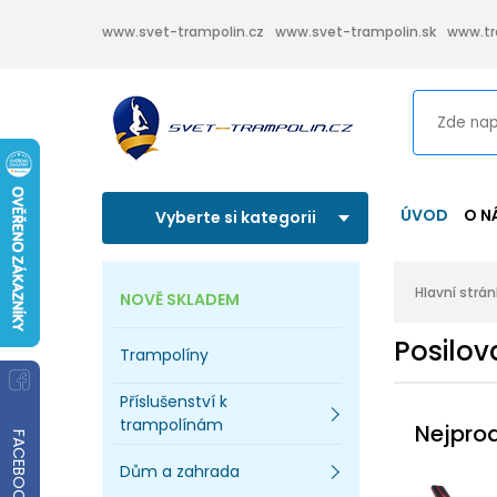
www.svet-trampolin.cz
www.svet-trampolin.sk
www.tr
ÚVOD
O N
Vyberte si kategorii
Hlavní strá
NOVĚ SKLADEM
Posilov
Trampolíny
Příslušenství k
trampolínám
Nejpro
FACEBOOK
Dům a zahrada