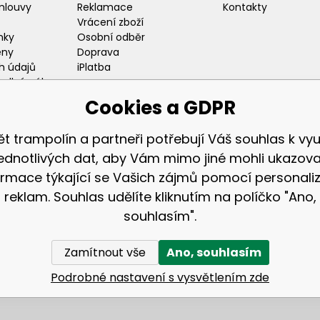
mlouvy
Reklamace
Kontakty
Vrácení zboží
nky
Osobní odběr
eny
Doprava
h údajů
iPlatba
odlný nákup
ozice
Cookies a GDPR
ět trampolín a partneři potřebují Váš souhlas k využ
jednotlivých dat, aby Vám mimo jiné mohli ukazova
ormace týkající se Vašich zájmů pomocí personali
Zákaznická sekc
reklam. Souhlas udělíte kliknutím na políčko "Ano,
Přihlášení
souhlasím".
Registrace
Zamítnout vše
Ano, souhlasím
© 2026 AGA24 s.r.o., Všechna práva vyhrazena
Tvorba a pronájem eshopů
BINARGON.cz
Podrobné nastavení s vysvětlením zde