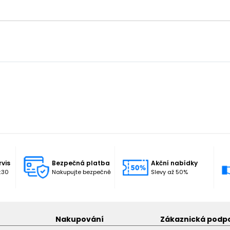
rvis
Bezpečná platba
Akční nabídky
:30
Nakupujte bezpečně
Slevy až 50%
Nakupování
Zákaznická podp