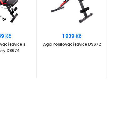
39 Kč
1 939 Kč
vací lavice s
Aga Posilovací lavice DS672
éry DS674