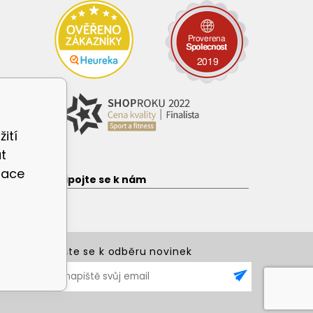
ití
t
zace
e
Připojte se k nám
Přihlašte se k odběru novinek