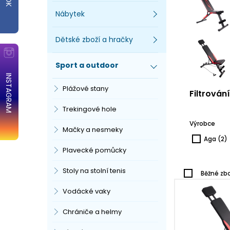
Nábytek
Dětské zboží a hračky
Sport a outdoor
INSTAGRAM
Plážové stany
Filtrován
Trekingové hole
Výrobce
Mačky a nesmeky
Aga
(2)
Plavecké pomůcky
Stoly na stolní tenis
Běžné zbo
Vodácké vaky
Chrániče a helmy