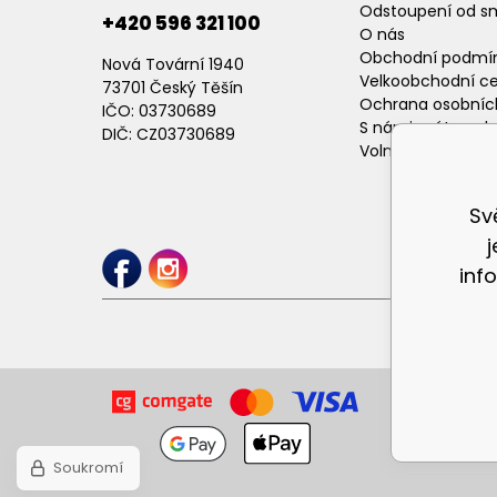
Odstoupení od s
+420 596 321 100
O nás
Obchodní podmí
Nová Tovární 1940
Velkoobchodní c
73701 Český Těšín
Ochrana osobníc
IČO: 03730689
S námi máte poh
DIČ: CZ03730689
Volné pracovní p
Sv
inf
Soukromí