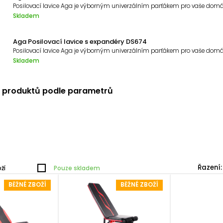
Skladem
Aga Posilovací lavice s expandéry DS674
Skladem
í produktů podle parametrů
Řazení:
ží
Pouze skladem
BĚŽNÉ ZBOŽÍ
BĚŽNÉ ZBOŽÍ