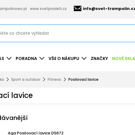
info@svet-trampolin.c
ampolinowo.pl
www.svetprodeti.cz
ÁS
PORADNA
VŠE O NÁKUPU
ZNAČKY
NOVĚ SKL
nka
Sport a outdoor
Fitness
Posilovací lavice
ací lavice
dávanější
Aga Posilovací lavice DS672