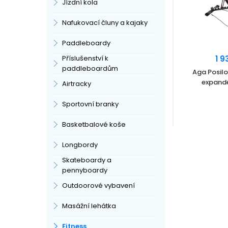
Jízdní kola
Nafukovací čluny a kajaky
Paddleboardy
1 9
Příslušenství k
paddleboardům
Aga Posilo
expand
Airtracky
Sportovní branky
Basketbalové koše
Longbordy
Skateboardy a
pennyboardy
Outdoorové vybavení
Masážní lehátka
Fitness