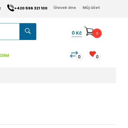
Úlovek dne
Můj účet
z
+420 596 321 100
0
Kč
0
ADEM
0
0