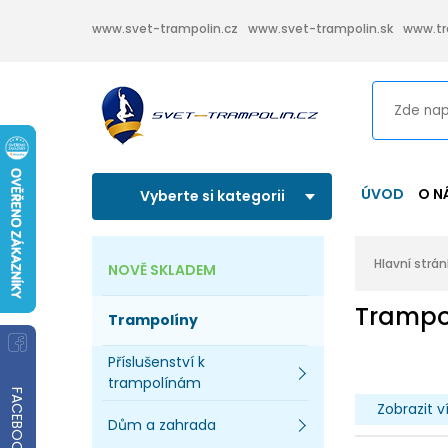
www.svet-trampolin.cz
www.svet-trampolin.sk
www.tr
ÚVOD
O N
Vyberte si kategorii
Hlavní strá
NOVĚ SKLADEM
Trampo
Trampolíny
Příslušenství k
trampolínám
FACEBOOK
Zobrazit v
Dům a zahrada