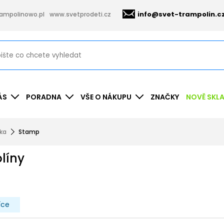
info@svet-trampolin.c
ampolinowo.pl
www.svetprodeti.cz
ÁS
PORADNA
VŠE O NÁKUPU
ZNAČKY
NOVĚ SKL
nka
Stamp
líny
íce