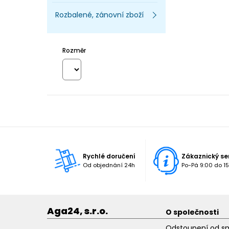
Rozbalené, zánovní zboží
Rozměr
Rychlé doručení
Zákaznický se
Od objednání 24h
Po-Pá 9:00 do 15
Aga24, s.r.o.
O společnosti
Odstoupení od s