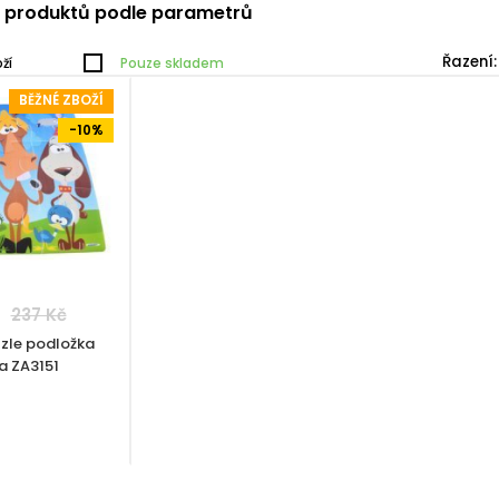
í produktů podle parametrů
Řazení:
ží
Pouze skladem
BĚŽNÉ ZBOŽÍ
-10%
237 Kč
zle podložka
a ZA3151