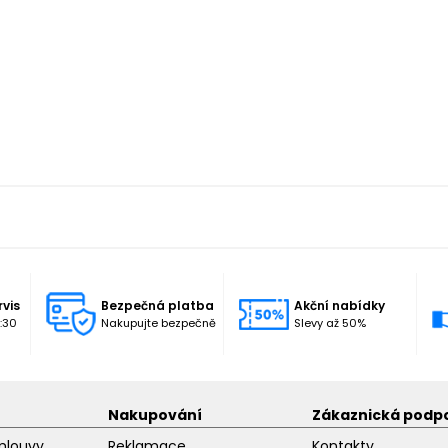
rvis
Bezpečná platba
Akční nabídky
:30
Nakupujte bezpečně
Slevy až 50%
Nakupování
Zákaznická podp
mlouvy
Reklamace
Kontakty