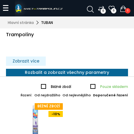
0
0
0
Hlavní stránka
TUBAN
Trampolíny
Zobrazit více
Rozbalit a zobrazit všechny parametry
Běžné zboží
Pouze skladem
Od nejdražšího
Od nejlevnějšího
Doporučené řazení
Řazení:
BĚŽNÉ ZBOŽÍ
-10%