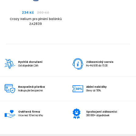
234 Kč
260 Kč
Crazy Helium pro plnění balónků
ZA2839
Rychlé doručení
Zákaznický servis
Od objednání 24h
Po-Pá 9:00 do 15:30
Bezpečná platba
Akční nabídky
Nakupujte bezpečně
Slevy až 50%
Ověřená firma
Spokojení zákazníci
Více než 10 let na trhu
300 000+ objednávek