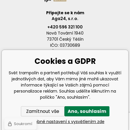
Připojte se k nám
Aga24, s.r.o.
+420 596 321 100
Nová Tovární 1940
73701 Český Těšín
IČO: 03730689
DIČ: CZ03730689
Cookies a GDPR
Svět trampolín a partneři potřebují Váš souhlas k využití
jednotlivých dat, aby Vám mimo jiné mohli ukazovat
info@svet-trampolin.cz
informace týkající se Vašich zájmů pomocí
personalizace reklam. Souhlas udělíte kliknutím na
políčko "Ano, souhlasím".
Zamítnout vše
Ano, souhlasím
© 2026 AGA24 s.r.o., Všechna práva vyhrazena
Podrobné nastavení s vysvětlením zde
Soukromí
Tvorba a pronájem eshopů
BINARGON.cz