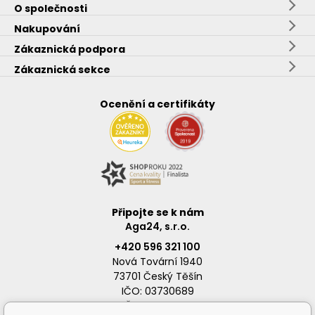
O společnosti
Nakupování
Zákaznická podpora
Zákaznická sekce
Ocenění a certifikáty
Připojte se k nám
Aga24, s.r.o.
+420 596 321 100
Nová Tovární 1940
73701 Český Těšín
IČO: 03730689
DIČ: CZ03730689