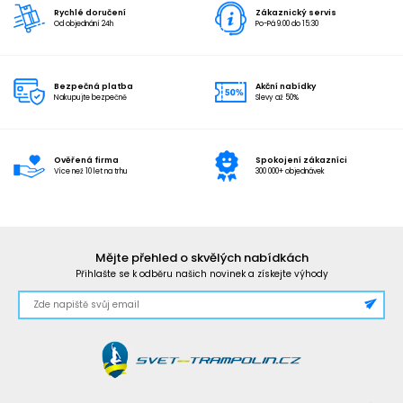
Rychlé doručení
Zákaznický servis
Od objednání 24h
Po-Pá 9:00 do 15:30
Bezpečná platba
Akční nabídky
Nakupujte bezpečně
Slevy až 50%
Ověřená firma
Spokojení zákazníci
Více než 10 let na trhu
300 000+ objednávek
Mějte přehled o skvělých nabídkách
Přihlašte se k odběru našich novinek a získejte výhody