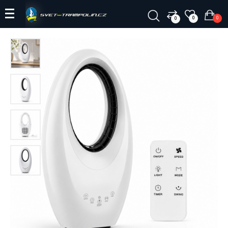
0
0
0