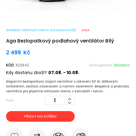
DOMÁCÍ VENTILÁTORY A OCHLAZOVAČE
AGA
Aga Bezlopatkový podlahový ventilátor Bílý
2 499
Kč
KÓD:
K23842
Dostupnost:
Skladem
Kdy dostanu zboží?
07.08. - 10.08.
Elegantní bezlopatkový stojací ventilátor s výkonem 50 W, dálkovým
ovládáním, oscilací, časovačem a nočním osvětlením. Bezpečný a praktický
ventilátor pro příjemné ochlazení doma, v kanceláři i ložnici.
Kusy
PŘIDAT DO KOŠÍKU