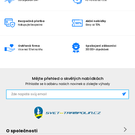
Od objednání 24h
Po-Pá 9:00 do 15:30
Bezpečná platba
Akční nabídky
Nakupujte bezpečně
Slevy až 50%
Ověřená firma
Spokojení zákazníci
Více než 10 let na trhu
300 000+ objednávek
Mějte přehled o skvělých nabídkách
Přihlašte se k odběru našich novinek a získejte výhody
O společnosti