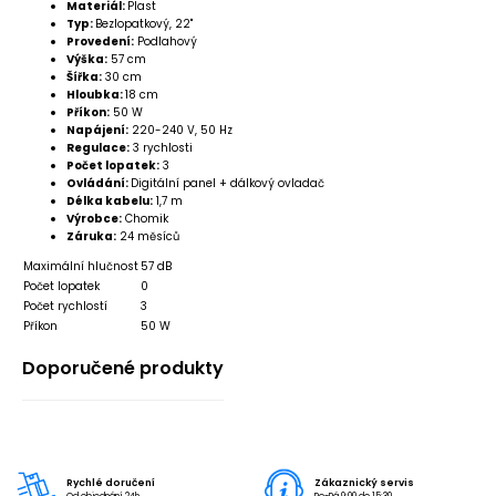
Materiál:
Plast
Typ:
Bezlopatkový, 22"
Provedení:
Podlahový
Výška:
57 cm
Šířka:
30 cm
Hloubka:
18 cm
Příkon:
50 W
Napájení:
220-240 V, 50 Hz
Regulace:
3 rychlosti
Počet lopatek:
3
Ovládání:
Digitální panel + dálkový ovladač
Délka kabelu:
1,7 m
Výrobce:
Chomik
Záruka:
24 měsíců
Maximální hlučnost
57 dB
Počet lopatek
0
Počet rychlostí
3
Příkon
50 W
Doporučené produkty
Rychlé doručení
Zákaznický servis