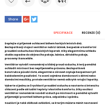
Share
SPECIFIKACE
RECENZE (0)
Dopřejte si příjemné ochlazení během horkých letních dnů.
Bezlopatkový stojací ventilátor nabízí účinné, bezpečné a komfortní
proudění vzduchu bez klasických lopatek. Díky elegantnímu vzhledu
skvěle zapadne do obývacího pokoje, ložnice, dětského pokoje,
pracovny i kanceláře.
Ventilátor vytváří rovnoměrný a klidný proud vzduchu, který pomáhá
ochladit místnost bez nepříjemného průvanu. Bezlopatková
konstrukce působí čistě, elegantně a zároveň zvyšuje bezpečnost při
každodenním používání. To ocení zejména domácnosti s dětmi nebo
domácími mazlíčky, protože ventilátor nemá odkryté rotující lopatky.
Vyberte si jednu ze 3 rychlostí proudění vzduchu a nastavte si intenzitu
chlazení podle aktuální teploty i vlastního komfortu. Díky oscilaci
ventilátor rovnoměrně rozvádí vzduch po místnosti a pomáhá vytvořit
příjemnější prostředí během práce, odpočinku i spánku.
Součástí je také dálkové ovládání, se kterým můžete měnit nastavení