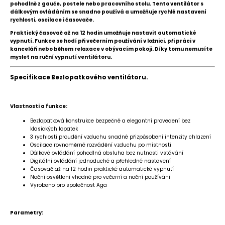
pohodlně z gauče, postele nebo pracovního stolu. Tento ventilátor s
dálkovým ovládáním se snadno používá a umožňuje rychlé nastavení
rychlosti, oscilace i časovače.
Praktický časovač až na 12 hodin umožňuje nastavit automatické
vypnutí. Funkce se hodí při večerním používání v ložnici, při práci v
kanceláři nebo během relaxace v obývacím pokoji. Díky tomu nemusíte
myslet na ruční vypnutí ventilátoru.
Specifikace Bezlopatkového ventilátoru.
Vlastnosti a funkce:
Bezlopatková konstrukce bezpečné a elegantní provedení bez
klasických lopatek
3 rychlosti proudění vzduchu snadné přizpůsobení intenzity chlazení
Oscilace rovnoměrné rozvádění vzduchu po místnosti
Dálkové ovládání pohodlná obsluha bez nutnosti vstávání
Digitální ovládání jednoduché a přehledné nastavení
Časovač až na 12 hodin praktické automatické vypnutí
Noční osvětlení vhodné pro večerní a noční používání
Vyrobeno pro společnost Aga
Parametry: