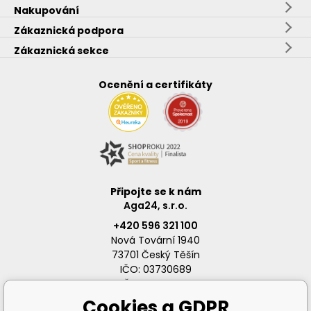
Nakupování
Zákaznická podpora
Zákaznická sekce
Ocenění a certifikáty
Připojte se k nám
Aga24, s.r.o.
+420 596 321 100
Nová Tovární 1940
73701 Český Těšín
IČO: 03730689
DIČ: CZ03730689
Cookies a GDPR