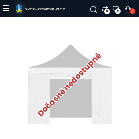
0
0
0
Dočasně nedostupné