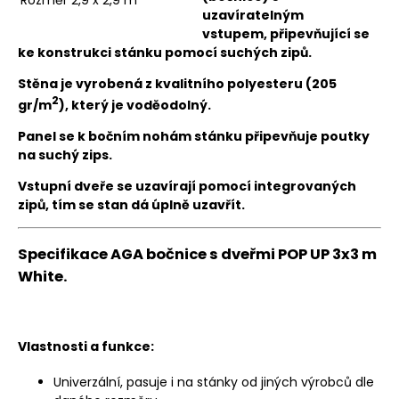
Rozměr
2,9 x 2,9 m
uzavíratelným
vstupem
, připevňující se
ke konstrukci stánku pomocí suchých zipů.
Stěna je vyrobená z kvalitního polyesteru (205
2
gr/m
), který je voděodolný.
Panel se k bočním nohám stánku připevňuje poutky
na suchý zips.
Vstupní dveře se uzavírají pomocí integrovaných
zipů, tím se stan dá úplně uzavřít.
Specifikace AGA bočnice s dveřmi POP UP 3x3 m
White.
Vlastnosti a funkce:
Univerzální, pasuje i na stánky od jiných výrobců dle