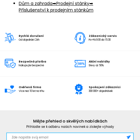
Dům a zahrada
Prodejní stánky
Příslušenství k prodejním stánkům
Rychlé doručení
Zákaznický servis
Od objednání 24h
Po-Pá 9:00 do 15:30
Bezpečná platba
Akční nabídky
Nakupujte bezpečně
Slevy až 50%
Ověřená firma
Spokojení zákazníci
Více než 10 let na trhu
300 000+ objednávek
Mějte přehled o skvělých nabídkách
Přihlašte se k odběru našich novinek a získejte výhody